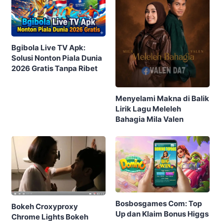
Berita Terpopuler
Indo Viral Video Museum 2023 Terbaru di
Twitter dan Tiktok
Link Bokeh 2017 Bahasa Indonesia 2024,
No Sensor Terlengkap 18+
Simontok VPN Anti Blokir Bebas Akses
Video Bokeh Tanpa Sensor
Yandex Indonesia Apk Terbaru 2023 Hari
Ini (Link Download Video)
5 Cara Nonton Yandex Video Terlarang &
Aksesnya (Mudah)
Link Grup WA Pemersatu Bangsa 18 Viral
2023 (Belum Penuh)