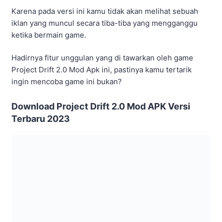
sudah kami jelaskan diatas tadi, admin rasa kamu tertarik
ingin mencoba game Project Drift 2.0 Mod Apk ini.
Namun, untuk mendapatkan link download Project Drift
2.0 Mod Apk ini tidaklah mudah karena versi ini tidak
tersedia di layanan Google Playstore maupun App Store.
Maka dari itu, kamu bisa mencarinya di beberapa situs
atau website yang menyediakan link download dari game
Project Drift 2.0 Mod Apk ini.
Akan tetapi, sekarang ini kamu tidak perlu lagi mencari
link di berbagai situs maupun website, karena kami
sudah menyiapkan link download Project Drift 2.0 Mod
Apk. Untuk itu kamu bisa melihat spesifikasi dan link
download dari game ini pada ulasan berikut ini.
Detail
Deskripsi
Project Drift 2.0 MOD