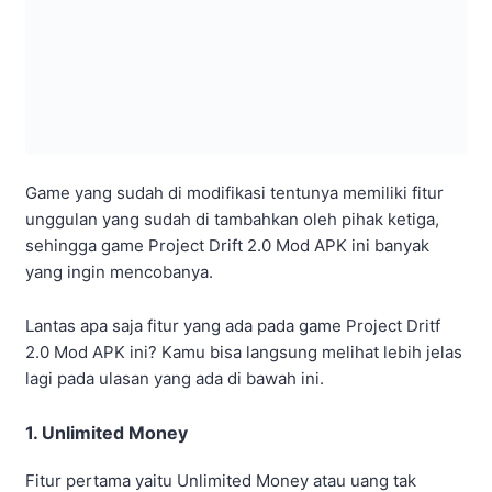
1. Unlimited Money
Fitur pertama yaitu Unlimited Money atau uang tak
terbatas. Fitur ini bisa kamu gunakan untuk membeli
semua kebutuhan yang ada di mobil.
Semisal untuk mengupgrade mobil agar performa mesin
mobil yang kamu gunakan akan lebih cepat, tampilan
desain luar mobil dan masih banyak lagi yang lainnya.
2. Unlimited Gold
Unlimited gold ini tidak berbeda jauh dengan unlimited
money karena memiliki fungsi yang sama yaitu alat tukar
jual beli.
Dimana fitur ini bisa kamu gunakan untuk membeli mobil
baru yang ada di shop pada game tersebut dan kamu tak
perlu khawatir akan kehabisan gold karena membeli