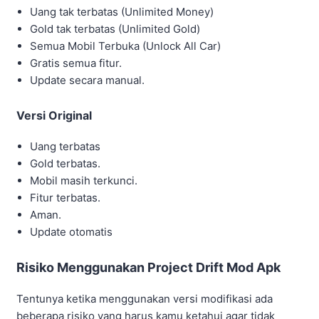
Untuk itu kamu bisa melihat beberapa risiko yang akan di
hadapi ketika menggunakan game versi mod ini. Simak
ulasannya berikut ini.
1. Banned Akun
Seperti yang kita ketahui jika game versi modifikasi ini
bukan hasil dari developer asli melainkan pihak ketiga.
Hal tersebut dapat membahayakan setiap penggunanya
karena game ini tidak resmi atau ilegal dan akan
mendapatkan risiko seperti akun kamu akan di banned
oleh pihak developer aslinya.
2. Memiliki Virus
Setiap game atau aplikasi yang sudah di modifikasi
tentunya sering membawa virus yang akan
menyebabkan terjadinya masalah seperti kinerja ponsel
akan terganggu.