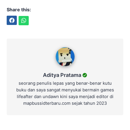
Cara Isi E-Toll Lewat
DANA, Biaya Admin, dan
Batas Minimalnya
Fenomena “Milen”:
Perjalanan Chemistry dan
Popularitas Valen & Mila
DA7 yang Menghebohkan
Publik