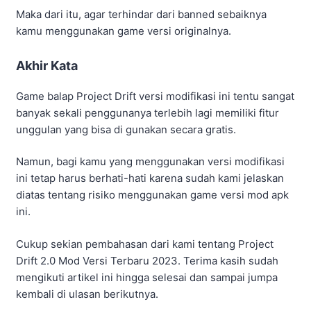
seorang penulis lepas yang
benar-benar kutu buku dan
saya sangat menyukai
bermain games lifeafter dan
undawn kini saya menjadi
editor di
mapbussidterbaru.com sejak
tahun 2023
See Full Bio
Aditya Pratama
apk
Download
Drift
Fiture
Mod
Project
terbaru
Unlcok
Versi
Share this: