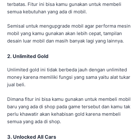
semua yang ada di shop.
3. Unlocked All Cars
Pada versi originalnya hanya terdapat beberapa mobil
yang dapat di gunakan karena yang lainnya masih
terkunci atau memiliki harga yang sudah di sesuaikan
yang nantinya bisa kamu beli dengan uang atau gold
tersebut.
Namun, pada Project Drift 2.0 Mod Apk ini kamu bisa
menggunakan semua jenis mobil yang ada di dalam
game tersebut karena semua mobil sudah terbuka.
Enak bukan? Maka dari itu game ini paling admin
rekomend untuk di mainkan di kala waktu senggang
sehingga tidak mengganggu aktivitas yang lainnya.
4. Unlcked All Items