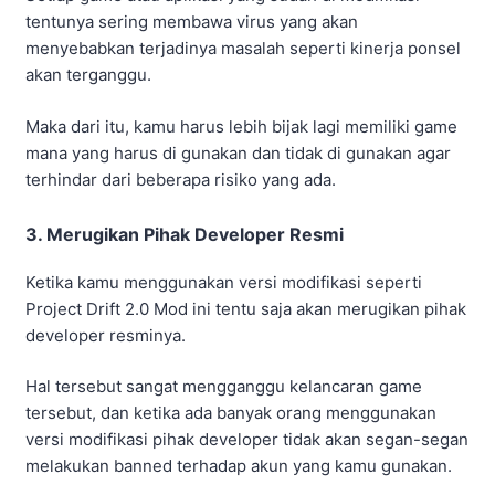
Akhir Kata
Game balap Project Drift versi modifikasi ini tentu sangat
banyak sekali penggunanya terlebih lagi memiliki fitur
unggulan yang bisa di gunakan secara gratis.
Namun, bagi kamu yang menggunakan versi modifikasi
ini tetap harus berhati-hati karena sudah kami jelaskan
diatas tentang risiko menggunakan game versi mod apk
ini.
Cukup sekian pembahasan dari kami tentang Project
Drift 2.0 Mod Versi Terbaru 2023. Terima kasih sudah
mengikuti artikel ini hingga selesai dan sampai jumpa
kembali di ulasan berikutnya.
Aditya Pratama
Editor