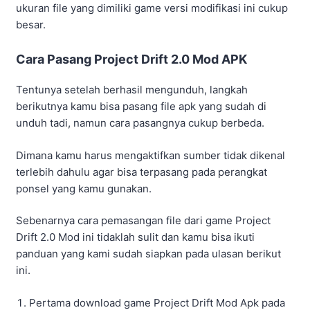
Pengaturan.
Jika sudah, buka menu Privasi atau Keamanan.
Disini kamu bisa aktifkan Sumber Tidak Dikenal
dengan memberikan tanda ceklis.
Apa bila sudah, baru kamu cari file apk yang sudah di
unduh tadi pada menu File Manager.
Setelah itu, buka folder download.
Cari file apk tadi.
Jika sudah ketemu, baru klik pada file apk tersebut
untuk memulai penginstallan.
Tunggu hingga proses pemasangan berhasil.
Selesai dan selamat bermain!
Cukup mudah bukan? Jika kamu sudah berhasil
memasang game Project Drift 2.0 Mod APK ini kamu bisa
langsung memainkan game tersebut pada ponsel yang