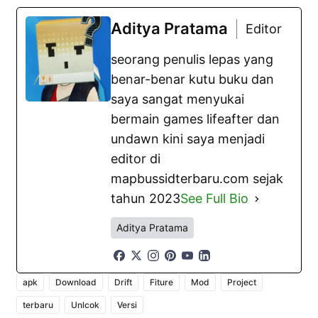
Facebook
WhatsApp
Aditya Pratama
Aditya Pratama
seorang penulis lepas yang benar-benar kutu
buku dan saya sangat menyukai bermain games
lifeafter dan undawn kini saya menjadi editor di
mapbussidterbaru.com sejak tahun 2023
Anda mungkin menyukai postingan ini :