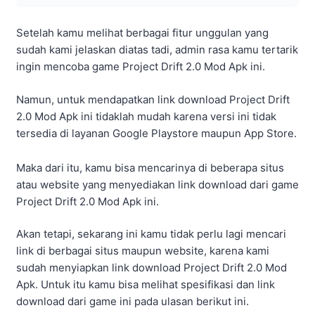
Nama
APK
Versi
15
Developer
Bcycodec Games
Minimal OS
Android 4.3+
Ukuran File
91 MB
Link Download
DISINI
Kamu dapat mengunduh game Project Drift 2.0 MOD Apk
ini pada link download yang sudah kami berikan pada
tabel yang ada di atas.
Namun, sebelum mengunduh di pastikan kamu
menggunakan jaringan internet yang stabil karena
ukuran file yang dimiliki game versi modifikasi ini cukup
besar.