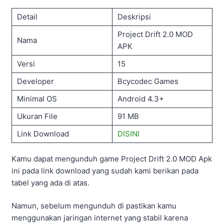
Cara Pasang Project Drift 2.0 Mod APK
Tentunya setelah berhasil mengunduh, langkah
berikutnya kamu bisa pasang file apk yang sudah di
unduh tadi, namun cara pasangnya cukup berbeda.
Dimana kamu harus mengaktifkan sumber tidak dikenal
terlebih dahulu agar bisa terpasang pada perangkat
ponsel yang kamu gunakan.
Sebenarnya cara pemasangan file dari game Project
Drift 2.0 Mod ini tidaklah sulit dan kamu bisa ikuti
panduan yang kami sudah siapkan pada ulasan berikut
ini.
Pertama download game Project Drift Mod Apk pada
link yang sudah kami berikan pada tabel diatas.
Selanjutnya kamu buka menu Setting atau