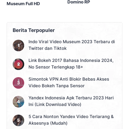
SiMontok 185.62 l53 200 APK Versi Lama
Bokeh Museum APK untuk Solusi
Streaming Video Bokeh Tanpa Batas
Bokeh 2017 Bahasa Indonesia Full Album
MP3 Download Gratis Tanpa Sensor
Kerja Sama
Kode Etik
Pedoman Media Siber
Disclaimer
Contact
About
Copyright © 2026
Map Bussid Terbaru
. All Right Reserved.