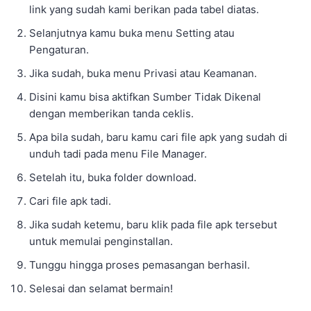
kamu gunakan.
Perbedaan Game Project Drift 2.0 Mod APK
dengan Versi Original
Seperti yang kita ketahui bersama jika game hasil
modifikasi dan versi original tentunya ada perbedaan
yang sangat mencolok seperti fitur yang dimiliki oleh
setiap versinya dan masih ada banyak lagi yang lainnya.
Untuk itu, bagi kamu yang ingin melihat semua
perbedaan yang ada di kedua versi ini bisa langsung
lihat pada ulasan di bawah ini.
Versi Mod APK
Uang tak terbatas (Unlimited Money)
Gold tak terbatas (Unlimited Gold)
Semua Mobil Terbuka (Unlock All Car)