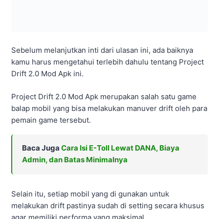
Project Drift 2.0 Mod Apk merupakan salah satu game
balap mobil yang bisa melakukan manuver drift oleh para
pemain game tersebut.
Baca Juga
Cara Isi E-Toll Lewat DANA, Biaya
Admin, dan Batas Minimalnya
Selain itu, setiap mobil yang di gunakan untuk
melakukan drift pastinya sudah di setting secara khusus
agar memiliki performa yang maksimal.
Tidak hanya itu saja, game Project Drift ini memiliki
tampilan grafik yang cukup memukau yaitu 3D realistis,
di tambah dengan backgroud yang bagus sehingga
keliatan seperti asli.
Kamu dapat menikmati tampilan visual tersebut ketika