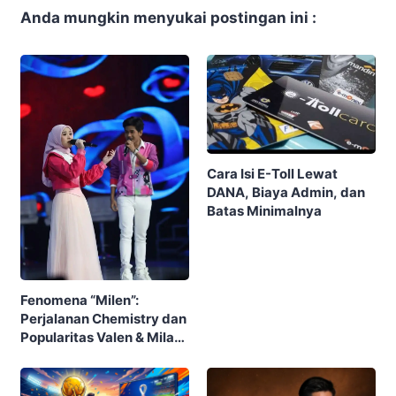
Bgibola Live TV Apk:
Solusi Nonton Piala Dunia
2026 Gratis Tanpa Ribet
Menyelami Makna di Balik
Lirik Lagu Meleleh
Bahagia Mila Valen
Bosbosgames Com: Top
Bokeh Croxyproxy
Up dan Klaim Bonus Higgs
Chrome Lights Bokeh
Domino RP
Museum Full HD