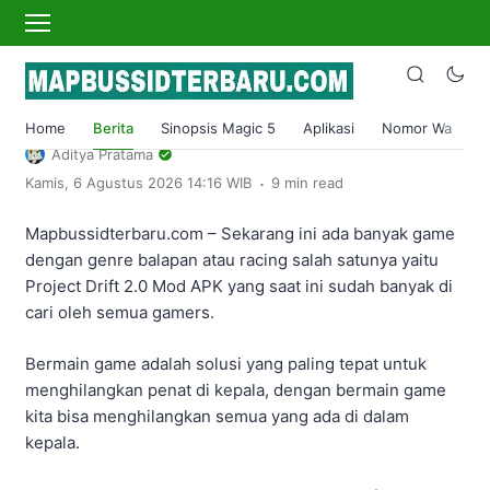
›
Home
Berita
Project Drift 2.0 Mod APK Download
Versi Terbaru 2023 Unlcok All Fiture
Home
Berita
Sinopsis Magic 5
Aplikasi
Nomor Wa
S
Aditya Pratama
.
Kamis, 6 Agustus 2026 14:16 WIB
9 min read
Mapbussidterbaru.com – Sekarang ini ada banyak game
dengan genre balapan atau racing salah satunya yaitu
Project Drift 2.0 Mod APK yang saat ini sudah banyak di
cari oleh semua gamers.
Bermain game adalah solusi yang paling tepat untuk
menghilangkan penat di kepala, dengan bermain game
kita bisa menghilangkan semua yang ada di dalam
kepala.