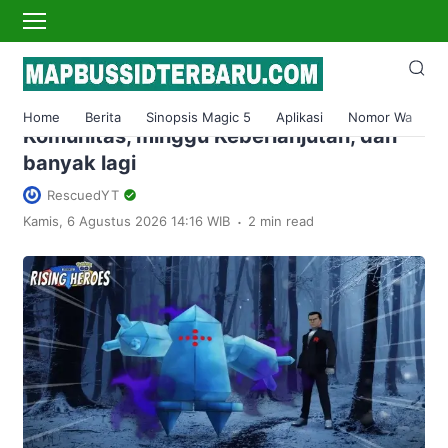
›
Home
Game
Pokemon Go pada bulan April 2023
mencakup acara Musim Semi, Hari
Home
Berita
Sinopsis Magic 5
Aplikasi
Nomor Wa
S
Komunitas, minggu Keberlanjutan, dan
banyak lagi
RescuedYT
.
Kamis, 6 Agustus 2026 14:16 WIB
2 min read