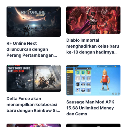
Diablo Immortal
RF Online Next
menghadirkan kelas baru
diluncurkan dengan
ke-10 dengan hadirnya
Perang Pertambangan
Warlock
besar-besaran, Biosuit
keren, dan robot-robot
raksasa di perangkat
seluler dan PC
Delta Force akan
Sausage Man Mod APK
menampilkan kolaborasi
15.68 Unlimited Money
baru dengan Rainbow Six
dan Gems
Siege di musim terbaru