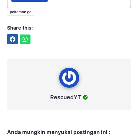
pokemon go
Share this:
Facebook
WhatsApp
RescuedYT
RescuedYT
Anda mungkin menyukai postingan ini :