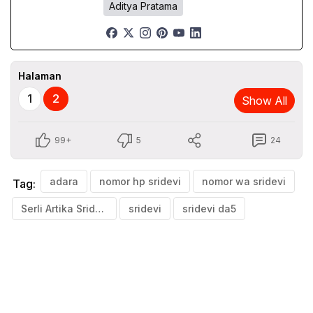
Aditya Pratama
Halaman
1
2
Show All
99+
5
24
adara
nomor hp sridevi
nomor wa sridevi
Tag:
Serli Artika Sridevi
sridevi
sridevi da5