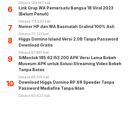
Dibaca 124.197 kali
6
Link Grup WA Pemersatu Bangsa 18 Viral 2023
(Belum Penuh)
Dibaca 113.520 kali
7
Nomor HP dan WA Basmalah Gralind 100% Asli
Dibaca 77.721 kali
8
Higgs Domino Island Versi 2.08 Tanpa Password
Download Gratis
Dibaca 67.861 kali
9
SiMontok 185.62 l53 200 APK Versi Lama Bokeh
Museum APK untuk Solusi Streaming Video Bokeh
Tanpa Batas
Dibaca 66.515 kali
10
Download Higgs Domino RP X8 Speeder Tanpa
Password Mediafire Tanpa Iklan
Dibaca 63.422 kali