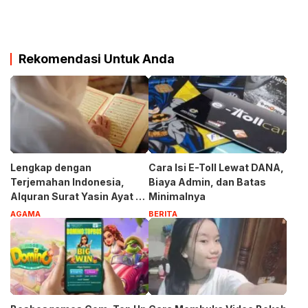
Rekomendasi Untuk Anda
Lengkap dengan
Cara Isi E-Toll Lewat DANA,
Terjemahan Indonesia,
Biaya Admin, dan Batas
Alquran Surat Yasin Ayat 1-
Minimalnya
83
AGAMA
BERITA