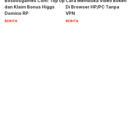
Bosbosgames Com: Top Up
Cara Membuka Video Bokeh
dan Klaim Bonus Higgs
Di Browser HP/PC Tanpa
Domino RP
VPN
BERITA
BERITA