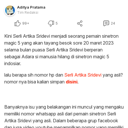
Aditya Pratama
Tim Redaksi
99+
5
24
Kini Serli Artika Sridevi menjadi seorang pemain sinetron
magic 5 yang akan tayang besok sore 20 maret 2023
selama bulan puasa Serli Artika Sridevi berperan
sebagai Adara si manusia hilang di sinetron magic 5
indosiar.
lalu berapa sih nomor hp dan
Serli Artika Sridevi
yang asli?
nomor nya bisa kalian simpan
disini
.
Banyaknya isu yang belakangan ini muncul yang mengaku
memiliki nomor whatsapp asli dari pemain sinetron Serli
Artika Sridevi yang asli. Dalam beberapa grup facebook
dan juga video youtube menampilkan nomor yang memiliki