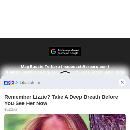
Map Bussid Terbaru (mapbussidterbaru.com)
Alamat:
Baranangsiang, Kec. Bogor Tim., Kota Bogor, Jawa Barat
16143
Email:
redaksi@mapbussidterbaru.com
Telepon
: 6283142498068
Ikuti kami di
Tim Redaksi
Kode Etik
Pedoman Media Siber
Karir
Disclaimer
Contact
About