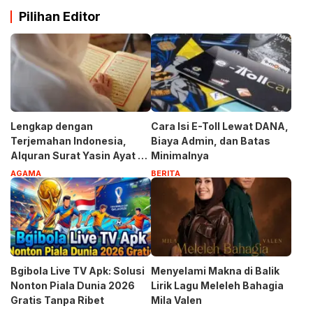
Pilihan Editor
Lengkap dengan
Cara Isi E-Toll Lewat DANA,
Terjemahan Indonesia,
Biaya Admin, dan Batas
Alquran Surat Yasin Ayat 1-
Minimalnya
83
AGAMA
BERITA
Bgibola Live TV Apk: Solusi
Menyelami Makna di Balik
Nonton Piala Dunia 2026
Lirik Lagu Meleleh Bahagia
Gratis Tanpa Ribet
Mila Valen