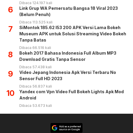
Dibaca 124.197 kali
6
Link Grup WA Pemersatu Bangsa 18 Viral 2023
(Belum Penuh)
Dibaca 113.525 kali
7
SiMontok 185.62 l53 200 APK Versi Lama Bokeh
Museum APK untuk Solusi Streaming Video Bokeh
Tanpa Batas
Dibaca 66.516 kali
8
Bokeh 2017 Bahasa Indonesia Full Album MP3
Download Gratis Tanpa Sensor
Dibaca 57.438 kali
9
Video Jepang Indonesia Apk Versi Terbaru No
Sensor Full HD 2023
Dibaca 56.837 kali
10
Yandex com Vpn Video Full Bokeh Lights Apk Mod
Android
Dibaca 53.673 kali