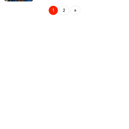
1
2
»