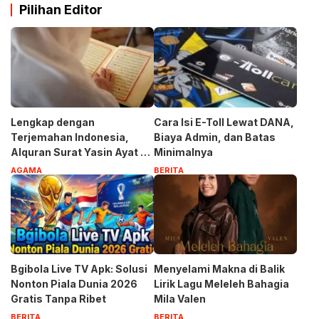
Pilihan Editor
Lengkap dengan
Cara Isi E-Toll Lewat DANA,
Terjemahan Indonesia,
Biaya Admin, dan Batas
Alquran Surat Yasin Ayat 1-
Minimalnya
83
AGAMA
BERITA
Bgibola Live TV Apk: Solusi
Menyelami Makna di Balik
Nonton Piala Dunia 2026
Lirik Lagu Meleleh Bahagia
Gratis Tanpa Ribet
Mila Valen
BERITA
BERITA