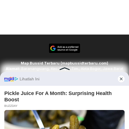
Map Bussid Terbaru (mapbussidterbaru.com)
Alamat:
Baranangsiang, Kec. Bogor Tim., Kota Bogor, Jawa Barat
16143
Email:
redaksi@mapbussidterbaru.com
Telepon
: 6283142498068
Ikuti kami di
Tim Redaksi
Kode Etik
Pedoman Media Siber
Karir
Disclaimer
Contact
About