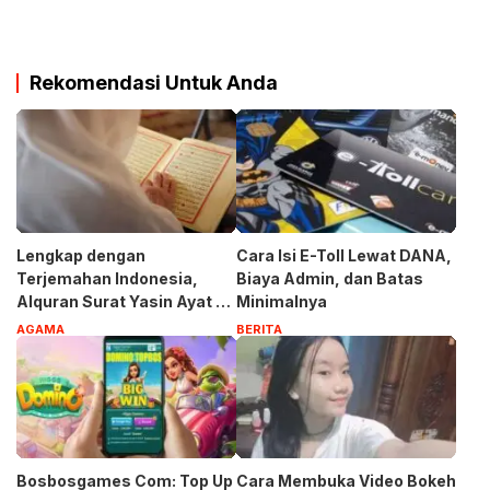
Rekomendasi Untuk Anda
Lengkap dengan
Cara Isi E-Toll Lewat DANA,
Terjemahan Indonesia,
Biaya Admin, dan Batas
Alquran Surat Yasin Ayat 1-
Minimalnya
83
AGAMA
BERITA
Bosbosgames Com: Top Up
Cara Membuka Video Bokeh