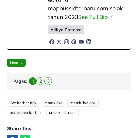
mapbussidterbaru.com sejak
tahun 2023
See Full Bio
Aditya Pratama
Next
Pages:
1
2
3
live barbar apk
matok live
matok live apk
matok live barbar
unlock all room
Share this: