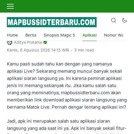
›
Home
Aplikasi
Matok Live Barbar Apk Login Unlock All
Room Terbaru
Home
Berita
Sinopsis Magic 5
Aplikasi
Nomor Wa
S
Aditya Pratama
.
Kamis, 6 Agustus 2026 14:15 WIB
3 min read
Kamu pasti sudah tahu kan dengan yang namanya
aplikasi Live? Sekarang memang muncul banyak sekali
aplikasi siaran langsung ya. Ini karena peminat aplikasi
jenis ini memang sebanyak itu. Jika kamu salah satu
orang yang meminatinya, mapbussidterbaru.com akan
memberikan link download aplikasi siaran langsung yang
bernama Matok Live. Pernah dengar tentang aplikasi ini?
Jadi, apk ini merupakan salah satu aplikasi siaran
langsung yang ada saat ini ya. Apk ini banyak sekali fitur-