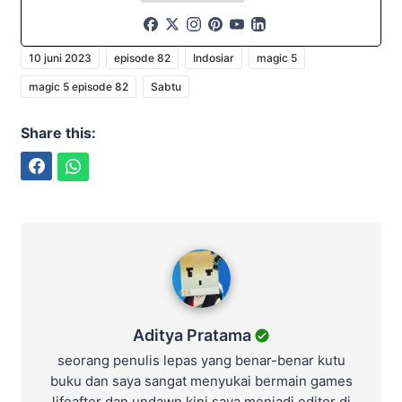
10 juni 2023
episode 82
Indosiar
magic 5
magic 5 episode 82
Sabtu
Share this:
Facebook
WhatsApp
Aditya Pratama
Aditya Pratama
seorang penulis lepas yang benar-benar kutu
buku dan saya sangat menyukai bermain games
lifeafter dan undawn kini saya menjadi editor di