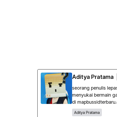
Aditya Pratama
seorang penulis lep
menyukai bermain gam
di mapbussidterbaru
Aditya Pratama