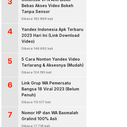
3
Bebas Akses Video Bokeh
Tanpa Sensor
Dibaca 192.969 kali
4
Yandex Indonesia Apk Terbaru
2023 Hari Ini (Link Download
Video)
Dibaca 146.692 kali
5
5 Cara Nonton Yandex Video
Terlarang & Aksesnya (Mudah)
Dibaca 124.195 kali
6
Link Grup WA Pemersatu
Bangsa 18 Viral 2023 (Belum
Penuh)
Dibaca 113.517 kali
7
Nomor HP dan WA Basmalah
Gralind 100% Asli
Dibaca 77.716 kali