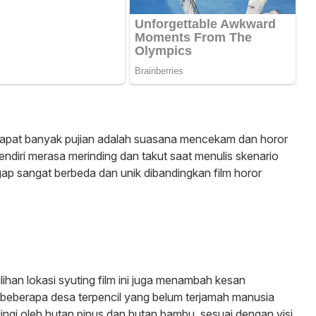
ndapat banyak pujian adalah suasana mencekam dan horor
ndiri merasa merinding dan takut saat menulis skenario
ap sangat berbeda dan unik dibandingkan film horor
ihan lokasi syuting film ini juga menambah kesan
beberapa desa terpencil yang belum terjamah manusia
ilingi oleh hutan pinus dan hutan bambu, sesuai dengan visi