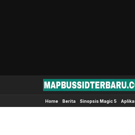
Map Bussid Terbaru
MapBussidTerbaru.com | Pusat Download 
Home
Berita
Sinopsis Magic 5
Aplika