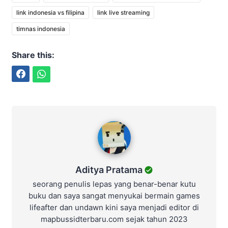
link indonesia vs filipina
link live streaming
timnas indonesia
Share this:
Facebook
WhatsApp
Aditya Pratama
Aditya Pratama
seorang penulis lepas yang benar-benar kutu
buku dan saya sangat menyukai bermain games
lifeafter dan undawn kini saya menjadi editor di
mapbussidterbaru.com sejak tahun 2023