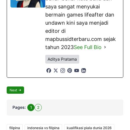
saya sangat menyukai
bermain games lifeafter dan
undawn kini saya menjadi
editor di
mapbussidterbaru.com sejak
tahun 2023
See Full Bio
Aditya Pratama
Next
Pages:
1
2
filipina
indonesia vs filipina
kualifikasi piala dunia 2026