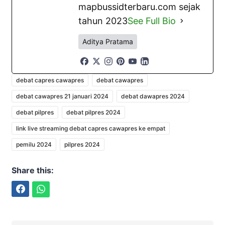
mapbussidterbaru.com sejak
tahun 2023
See Full Bio
Aditya Pratama
debat capres cawapres
debat cawapres
debat cawapres 21 januari 2024
debat dawapres 2024
debat pilpres
debat pilpres 2024
link live streaming debat capres cawapres ke empat
pemilu 2024
pilpres 2024
Share this:
Facebook
WhatsApp