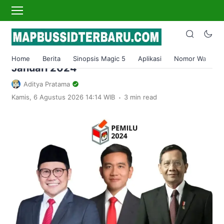
›
Home
Kawal Pemilu
Jadwal, Tema dan Link Live Streaming
Debat Capres Cawapres Ke Empat 21
Home
Berita
Sinopsis Magic 5
Aplikasi
Nomor Wa
S
Januari 2024
Aditya Pratama
.
Kamis, 6 Agustus 2026 14:14 WIB
3 min read