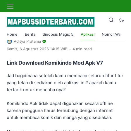
›
Home
Aplikasi
Download KomikIndo Apk Versi
Alternatif Terbaru 2024
Home
Berita
Sinopsis Magic 5
Aplikasi
Nomor Wa
S
Aditya Pratama
.
Kamis, 6 Agustus 2026 14:15 WIB
4 min read
Link Download Komikindo Mod Apk V7
Jad bagaimana setelah kamu membaca seluruh fitur fitur
yang telah di sediakan oleh aplikasi ini? apakah kamu
tertarik untuk mencoba nya?
Komikindo Apk tidak dapat digunakan secara offline
karena pengguna harus terhubung dengan internet
untuk membaca komik dan manga yang disediakan.