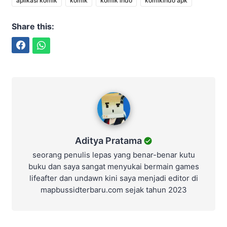
aplikasi komik
komik
komik indo
komikindo apk
Share this:
Facebook
WhatsApp
Aditya Pratama
Aditya Pratama
seorang penulis lepas yang benar-benar kutu
buku dan saya sangat menyukai bermain games
lifeafter dan undawn kini saya menjadi editor di
mapbussidterbaru.com sejak tahun 2023