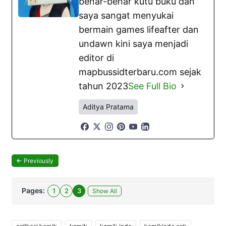
benar-benar kutu buku dan
saya sangat menyukai
bermain games lifeafter dan
undawn kini saya menjadi
editor di
mapbussidterbaru.com sejak
tahun 2023
See Full Bio
Aditya Pratama
Previously
Pages:
1
2
3
Show All