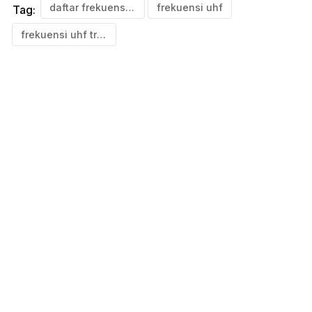
daftar frekuensi uhf
frekuensi uhf
Tag:
frekuensi uhf trans 7