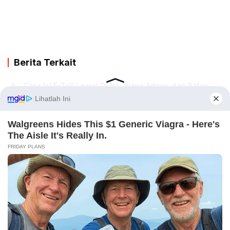
Berita Terkait
Cara Isi E-Toll Lewat DANA, Biaya Admin, dan Batas
Minimalnya
Bgibola Live TV Apk: Solusi Nonton Piala Dunia 2026
Gratis Tanpa Ribet
Menyelami Makna di Balik Lirik Lagu Meleleh Bahagia
Mila Valen
Tinggalkan Balasan
Anda harus
masuk
untuk berkomentar.
Pilihan Editor