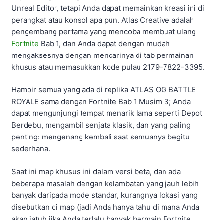
Unreal Editor, tetapi Anda dapat memainkan kreasi ini di
perangkat atau konsol apa pun. Atlas Creative adalah
pengembang pertama yang mencoba membuat ulang
Fortnite
Bab 1, dan Anda dapat dengan mudah
mengaksesnya dengan mencarinya di tab permainan
khusus atau memasukkan kode pulau 2179-7822-3395.
Hampir semua yang ada di replika ATLAS OG BATTLE
ROYALE sama dengan Fortnite Bab 1 Musim 3; Anda
dapat mengunjungi tempat menarik lama seperti Depot
Berdebu, mengambil senjata klasik, dan yang paling
penting: mengenang kembali saat semuanya begitu
sederhana.
Saat ini map khusus ini dalam versi beta, dan ada
beberapa masalah dengan kelambatan yang jauh lebih
banyak daripada mode standar, kurangnya lokasi yang
disebutkan di map (jadi Anda hanya tahu di mana Anda
akan jatuh jika Anda terlalu banyak bermain Fortnite