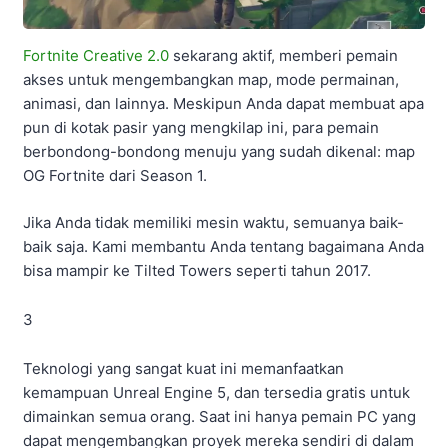
Fortnite Creative 2.0
sekarang aktif, memberi pemain
akses untuk mengembangkan map, mode permainan,
animasi, dan lainnya. Meskipun Anda dapat membuat apa
pun di kotak pasir yang mengkilap ini, para pemain
berbondong-bondong menuju yang sudah dikenal: map
OG Fortnite dari Season 1.
Jika Anda tidak memiliki mesin waktu, semuanya baik-
baik saja. Kami membantu Anda tentang bagaimana Anda
bisa mampir ke Tilted Towers seperti tahun 2017.
3
Teknologi yang sangat kuat ini memanfaatkan
kemampuan Unreal Engine 5, dan tersedia gratis untuk
dimainkan semua orang. Saat ini hanya pemain PC yang
dapat mengembangkan proyek mereka sendiri di dalam