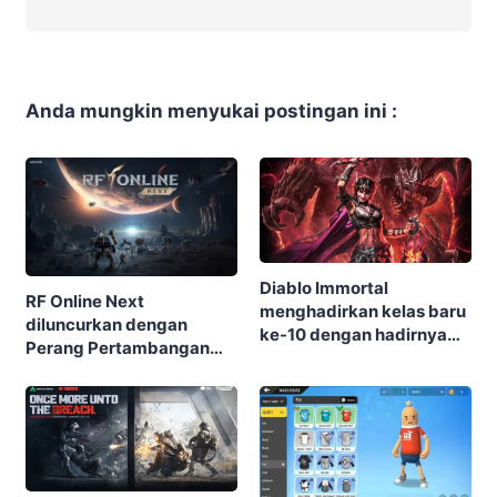
Anda mungkin menyukai postingan ini :
Diablo Immortal
RF Online Next
menghadirkan kelas baru
diluncurkan dengan
ke-10 dengan hadirnya
Perang Pertambangan
Warlock
besar-besaran, Biosuit
keren, dan robot-robot
raksasa di perangkat
seluler dan PC