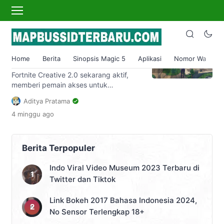
Fortnite Creative 2.0
Cara memainkan Map Fortnite
asli dengan Fortnite Creative
Home
Berita
Sinopsis Magic 5
Aplikasi
Nomor Wa
S
2.0
Fortnite Creative 2.0 sekarang aktif,
memberi pemain akses untuk
mengembangkan map, mode
Aditya Pratama
permainan, animasi, dan lainnya.
4 minggu
ago
Meskipun Anda dapat membuat apa
pun di kotak pasir yang mengkilap ini,
para pemain berbondong-bondong
menuju yang sudah dikenal: map OG
Berita Terpopuler
Fortnite dari Season 1. Jika Anda tidak
memiliki mesin waktu, semuanya baik-
Indo Viral Video Museum 2023 Terbaru di
baik saja. Kami membantu Anda
Twitter dan Tiktok
tentang bagaimana […]
Link Bokeh 2017 Bahasa Indonesia 2024,
No Sensor Terlengkap 18+