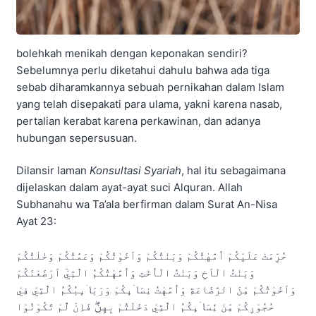
bolehkah menikah dengan keponakan sendiri?
Sebelumnya perlu diketahui dahulu bahwa ada tiga
sebab diharamkannya sebuah pernikahan dalam Islam
yang telah disepakati para ulama, yakni karena nasab,
pertalian kerabat karena perkawinan, dan adanya
hubungan sepersusuan.
Dilansir laman
Konsultasi Syariah
, hal itu sebagaimana
dijelaskan dalam ayat-ayat suci Alquran. Allah
Subhanahu wa Ta’ala berfirman dalam Surat An-Nisa
Ayat 23:
حُرِّمَتْ عَلَيْكُمْ اُمَّهٰتُكُمْ وَبَنٰتُكُمْ وَاَخَوٰتُكُمْ وَعَمّٰتُكُمْ وَخٰلٰتُكُمْ
وَبَنٰتُ الْاَخِ وَبَنٰتُ الْاُخْتِ وَاُمَّهٰتُكُمُ الّٰتِيْٓ اَرْضَعْنَكُمْ
وَاَخَوٰتُكُمْ مِّنَ الرَّضَاعَةِ وَاُمَّهٰتُ نِسَاۤىِٕكُمْ وَرَبَاۤىِٕبُكُمُ الّٰتِيْ فِيْ
حُجُوْرِكُمْ مِّنْ نِّسَاۤىِٕكُمُ الّٰتِيْ دَخَلْتُمْ بِهِنَّۖ فَاِنْ لَّمْ تَكُوْنُوْا