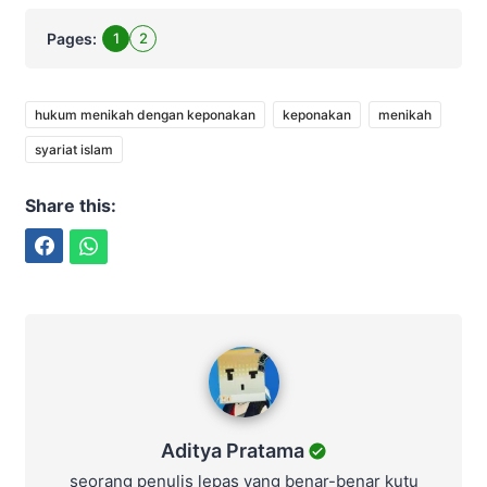
Pages:
1
2
hukum menikah dengan keponakan
keponakan
menikah
syariat islam
Share this:
Facebook
WhatsApp
Aditya Pratama
Aditya Pratama
seorang penulis lepas yang benar-benar kutu