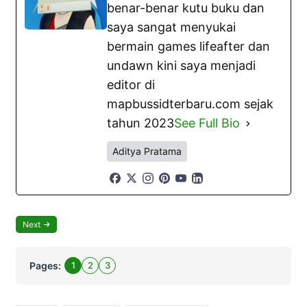
benar-benar kutu buku dan
saya sangat menyukai
bermain games lifeafter dan
undawn kini saya menjadi
editor di
mapbussidterbaru.com sejak
tahun 2023
See Full Bio
Aditya Pratama
Next
Pages:
1
2
3