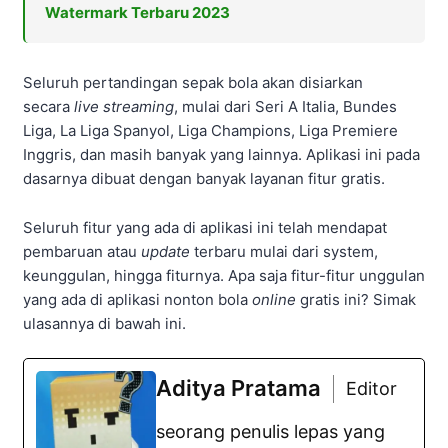
Watermark Terbaru 2023
Seluruh pertandingan sepak bola akan disiarkan
secara
live streaming
, mulai dari Seri A Italia, Bundes
Liga, La Liga Spanyol, Liga Champions, Liga Premiere
Inggris, dan masih banyak yang lainnya. Aplikasi ini pada
dasarnya dibuat dengan banyak layanan fitur gratis.
Seluruh fitur yang ada di aplikasi ini telah mendapat
pembaruan atau
update
terbaru mulai dari system,
keunggulan, hingga fiturnya. Apa saja fitur-fitur unggulan
yang ada di aplikasi nonton bola
online
gratis ini? Simak
ulasannya di bawah ini.
Aditya Pratama
Editor
seorang penulis lepas yang