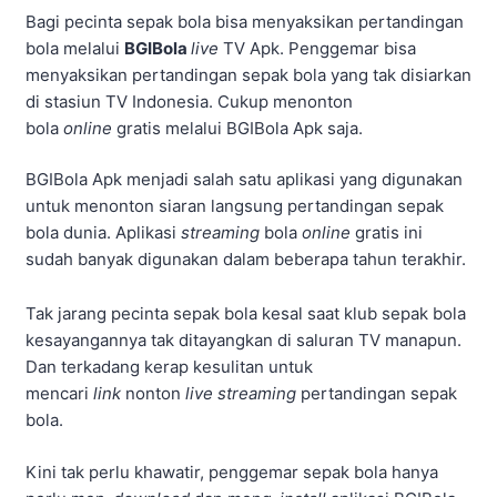
Bagi pecinta sepak bola bisa menyaksikan pertandingan
bola melalui
BGIBola
live
TV Apk. Penggemar bisa
menyaksikan pertandingan sepak bola yang tak disiarkan
di stasiun TV Indonesia. Cukup menonton
bola
online
gratis melalui BGIBola Apk saja.
BGIBola Apk menjadi salah satu aplikasi yang digunakan
untuk menonton siaran langsung pertandingan sepak
bola dunia. Aplikasi
streaming
bola
online
gratis ini
sudah banyak digunakan dalam beberapa tahun terakhir.
Tak jarang pecinta sepak bola kesal saat klub sepak bola
kesayangannya tak ditayangkan di saluran TV manapun.
Dan terkadang kerap kesulitan untuk
mencari
link
nonton
live streaming
pertandingan sepak
bola.
Kini tak perlu khawatir, penggemar sepak bola hanya