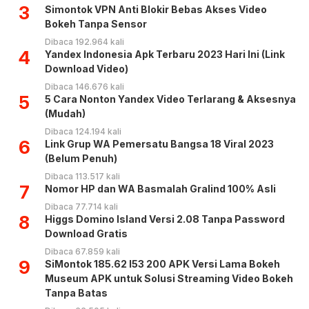
3
Simontok VPN Anti Blokir Bebas Akses Video
Bokeh Tanpa Sensor
Dibaca 192.964 kali
4
Yandex Indonesia Apk Terbaru 2023 Hari Ini (Link
Download Video)
Dibaca 146.676 kali
5
5 Cara Nonton Yandex Video Terlarang & Aksesnya
(Mudah)
Dibaca 124.194 kali
6
Link Grup WA Pemersatu Bangsa 18 Viral 2023
(Belum Penuh)
Dibaca 113.517 kali
7
Nomor HP dan WA Basmalah Gralind 100% Asli
Dibaca 77.714 kali
8
Higgs Domino Island Versi 2.08 Tanpa Password
Download Gratis
Dibaca 67.859 kali
9
SiMontok 185.62 l53 200 APK Versi Lama Bokeh
Museum APK untuk Solusi Streaming Video Bokeh
Tanpa Batas