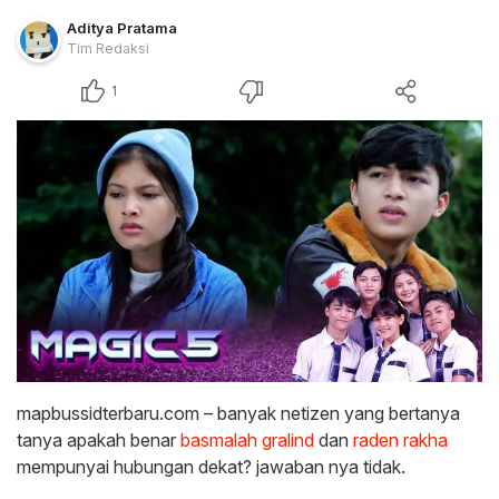
Aditya Pratama
Tim Redaksi
1
mapbussidterbaru.com – banyak netizen yang bertanya
tanya apakah benar
basmalah gralind
dan
raden rakha
mempunyai hubungan dekat? jawaban nya tidak.