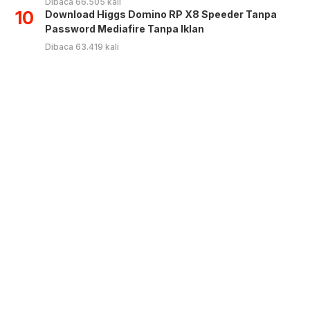
Dibaca 66.505 kali
10
Download Higgs Domino RP X8 Speeder Tanpa
Password Mediafire Tanpa Iklan
Dibaca 63.419 kali