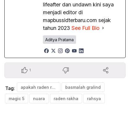
lifeafter dan undawn kini saya
menjadi editor di
mapbussidterbaru.com sejak
tahun 2023
See Full Bio
Aditya Pratama
1
apakah raden rakha dan basmalah gralind berpacaran
basmalah gralind
Tag:
magic 5
nuara
raden rakha
rahsya