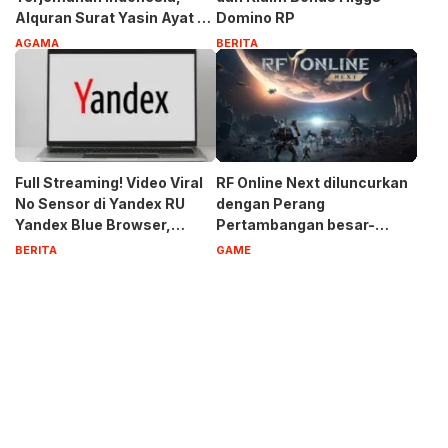
Alquran Surat Yasin Ayat 1-
Domino RP
83
AGAMA
BERITA
Full Streaming! Video Viral
RF Online Next diluncurkan
No Sensor di Yandex RU
dengan Perang
Yandex Blue Browser,
Pertambangan besar-
Privasi Aman Terbaru 2023
besaran, Biosuit keren, dan
BERITA
GAME
robot-robot raksasa di
perangkat seluler dan PC