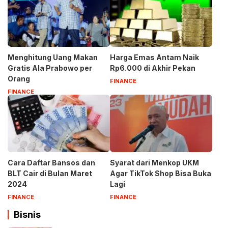
Menghitung Uang Makan
Harga Emas Antam Naik
Gratis Ala Prabowo per
Rp6.000 di Akhir Pekan
Orang
FINANCE
FINANCE
Cara Daftar Bansos dan
Syarat dari Menkop UKM
BLT Cair di Bulan Maret
Agar TikTok Shop Bisa Buka
2024
Lagi
FINANCE
FINANCE
Bisnis