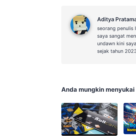
Aditya Pratama
Aditya Pratam
seorang penulis 
saya sangat men
undawn kini say
sejak tahun 202
Anda mungkin menyukai p