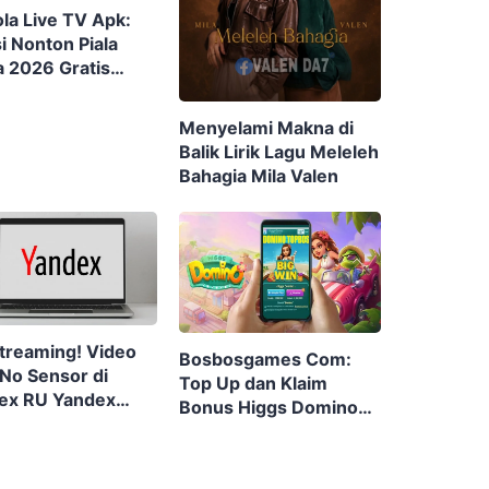
la Live TV Apk:
i Nonton Piala
a 2026 Gratis
a Ribet
Menyelami Makna di
Balik Lirik Lagu Meleleh
Bahagia Mila Valen
Streaming! Video
Bosbosgames Com:
 No Sensor di
Top Up dan Klaim
ex RU Yandex
Bonus Higgs Domino
Browser, Privasi
RP
 Terbaru 2023