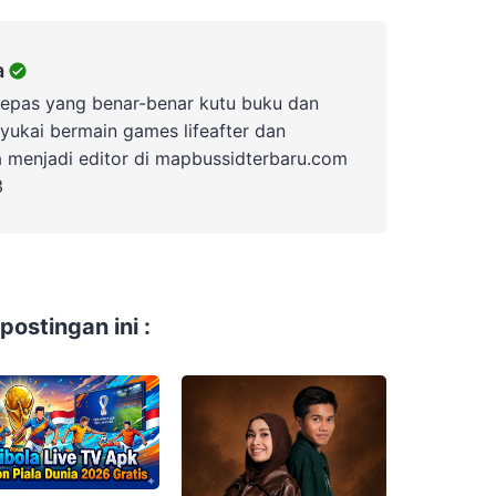
a
lepas yang benar-benar kutu buku dan
yukai bermain games lifeafter dan
a menjadi editor di mapbussidterbaru.com
3
ostingan ini :