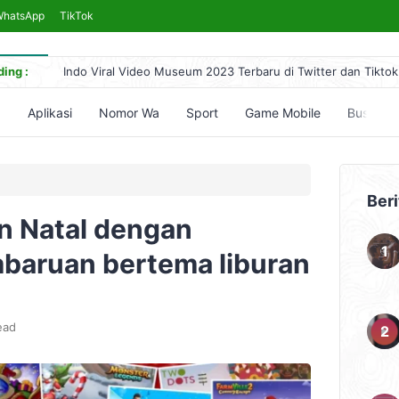
WhatsApp
TikTok
ing :
Indo Viral Video Museum 2023 Terbaru di Twitter dan Tiktok
Link Bokeh 2017 Bahasa Indonesia 2024, No Sensor Terleng
Simontok VPN Anti Blokir Bebas Akses Video Bokeh Tanpa 
5
Aplikasi
Nomor Wa
Sport
Game Mobile
Bussid
Yandex Indonesia Apk Terbaru 2023 Hari Ini (Link Download
5 Cara Nonton Yandex Video Terlarang & Aksesnya (Mudah)
Beri
n Natal dengan
baruan bertema liburan
ead