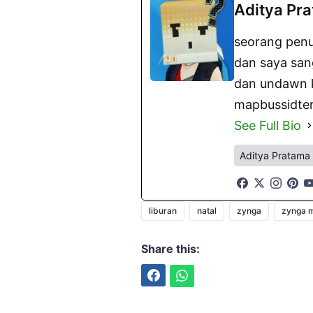
Aditya Pr
seorang penu
dan saya san
dan undawn ki
mapbussidter
See Full Bio
Aditya Pratama
liburan
natal
zynga
zynga m
Share this:
Facebook
WhatsApp