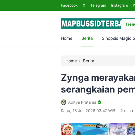
Facebook
X
Telegram
Instagram
Trend
Home
Berita
Sinopsis Magic 
›
Home
Berita
Zynga merayaka
serangkaian pem
Aditya Pratama
.
Rabu, 15 Juli 2026 03:47 WIB
2 min r