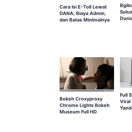
Bgibo
Cara Isi E-Toll Lewat
Solus
DANA, Biaya Admin,
Duni
dan Batas Minimalnya
Tanp
Full 
Bokeh Croxyproxy
Viral
Chrome Lights Bokeh
Yand
Museum Full HD
Blue 
Aman