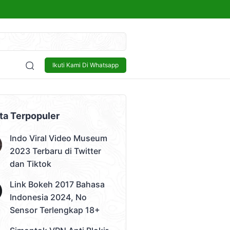
kap 18+
Sensor
Bisnis
Lowongan Kerja
Tech and Gadget
Ikuti Kami Di Whatsapp
 Video)
ta Terpopuler
Indo Viral Video Museum
2023 Terbaru di Twitter
dan Tiktok
Link Bokeh 2017 Bahasa
Indonesia 2024, No
Sensor Terlengkap 18+