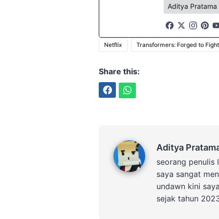
Aditya Pratama
Netflix
Transformers: Forged to Fight
Share this:
Facebook
WhatsApp
Aditya Pratama
Aditya Pratam
seorang penulis 
saya sangat men
undawn kini say
sejak tahun 202