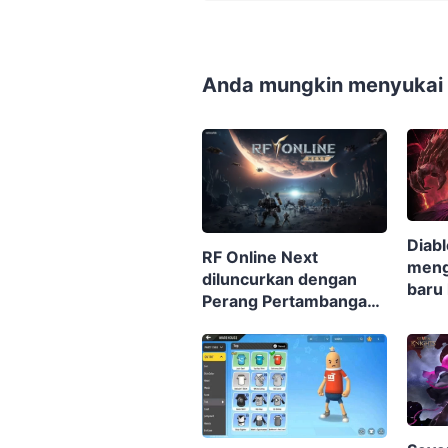
Anda mungkin menyukai p
Diabl
RF Online Next
meng
diluncurkan dengan
baru
Perang Pertambangan
hadi
besar-besaran, Biosuit
keren, dan robot-robot
raksasa di perangkat
seluler dan PC