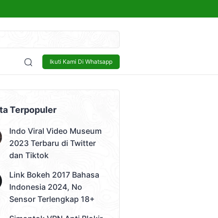
kap 18+
Sensor
Bisnis
Lowongan Kerja
Tech and Gadget
Ikuti Kami Di Whatsapp
 Video)
ta Terpopuler
Indo Viral Video Museum
2023 Terbaru di Twitter
dan Tiktok
Link Bokeh 2017 Bahasa
Indonesia 2024, No
Sensor Terlengkap 18+