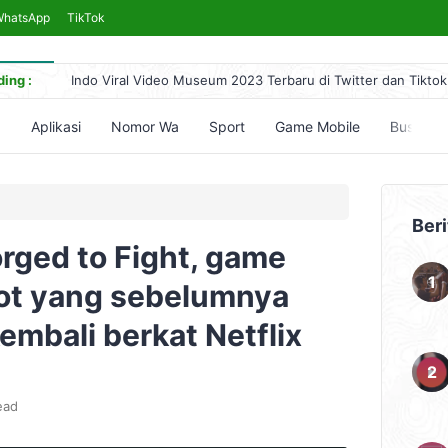
WhatsApp
TikTok
ing :
Indo Viral Video Museum 2023 Terbaru di Twitter dan Tiktok
Link Bokeh 2017 Bahasa Indonesia 2024, No Sensor Terleng
Simontok VPN Anti Blokir Bebas Akses Video Bokeh Tanpa 
5
Aplikasi
Nomor Wa
Sport
Game Mobile
Bussid
Yandex Indonesia Apk Terbaru 2023 Hari Ini (Link Download
5 Cara Nonton Yandex Video Terlarang & Aksesnya (Mudah)
Beri
rged to Fight, game
ot yang sebelumnya
embali berkat Netflix
ead