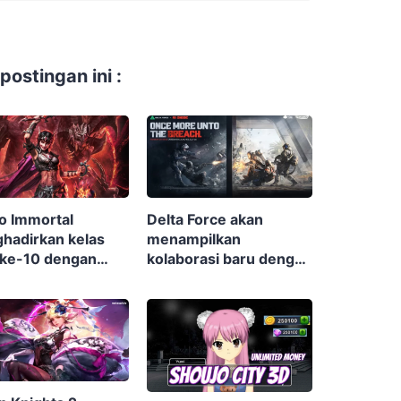
ostingan ini :
o Immortal
Delta Force akan
hadirkan kelas
menampilkan
 ke-10 dengan
kolaborasi baru dengan
rnya Warlock
Rainbow Six Siege di
musim terbaru