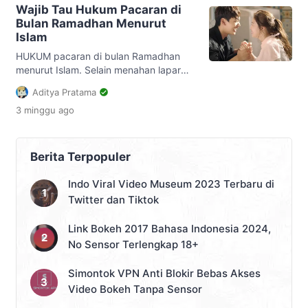
tak bermakna, sia-sia saja. Ada dua
Wajib Tau Hukum Pacaran di
pilihan niat Puasa Ramadhan, yakni
Bulan Ramadhan Menurut
sekali untuk sebulan Ramadhan, ada
Islam
juga niat setiap hari. Perihal ini Syekh
Taqiyyuddin Abu […]
HUKUM pacaran di bulan Ramadhan
menurut Islam. Selain menahan lapar
dan dahaga, semua Muslim juga
Aditya Pratama
dilarang melakukan hal lain yang dapat
3 minggu
ago
membatalkan puasa. Dari sinilah salah
satu larangan yang kerap digaungkan
adalah berpacaran. Kendati begitu,
masih banyak yang mengatakan
Berita Terpopuler
problema hukum pacaran di bulan yang
suci ini. Adapun berikut ini penjelasan
Indo Viral Video Museum 2023 Terbaru di
yang wajib diketahui. Hukum pacaran
Twitter dan Tiktok
[…]
Link Bokeh 2017 Bahasa Indonesia 2024,
No Sensor Terlengkap 18+
Simontok VPN Anti Blokir Bebas Akses
Video Bokeh Tanpa Sensor