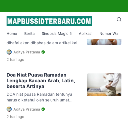
Ramadan 2023
Doa Sholat Tarawih Pendek
Yang Mudah Dihafal
Home
Berita
Sinopsis Magic 5
Aplikasi
Nomor Wa
S
DOA sholat tarawih pendek dan mudah
dihafal akan dibahas dalam artikel kali
ini. Ketika menyambut datangnya bulan
Aditya Pratama
Ramadhan, kaum Muslimin dianjurkan
2 hari
ago
menghidupkan setiap malam dengan
beribadah. Salah satunya adalah
melaksanakan sholat tarawih. Menurut
Doa Niat Puasa Ramadan
Al-Hafizh Ibnu Hajar Al ‘Asqallaaniy
Lengkap Bacaan Arab, Latin,
dalam kitab Fath al-Baari Syarah al-
beserta Artinya
Bukhari menjelaskan bahwa. سُمِّيَتِ
الصَّلَاةُ فِي الْجَمَاعَةِ فِي لَيَالِي رَمَضَانَ التَّرَاوِيحَ
DOA niat puasa Ramadan tentunya
harus diketahui oleh seluruh umat
لِأَنَّهُمْ أَوَّلَ […]
muslim. Pasalnya, salah satu syarat
Aditya Pratama
wajib puasa Ramadhan agar puasanya
2 hari
ago
sah adalah dengan melafalkan niat.
Tanpa niat maka amalan puasa menjadi