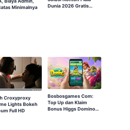
, Biaya Admin,
Dunia 2026 Gratis
Batas Minimalnya
Tanpa Ribet
Bosbosgames Com:
h Croxyproxy
Top Up dan Klaim
me Lights Bokeh
Bonus Higgs Domino
um Full HD
RP