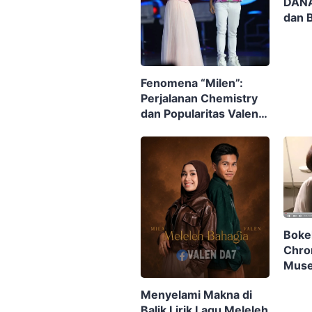
DANA
dan 
Fenomena “Milen”:
Perjalanan Chemistry
dan Popularitas Valen &
Mila DA7 yang
Menghebohkan Publik
Boke
Chro
Muse
Menyelami Makna di
Balik Lirik Lagu Meleleh