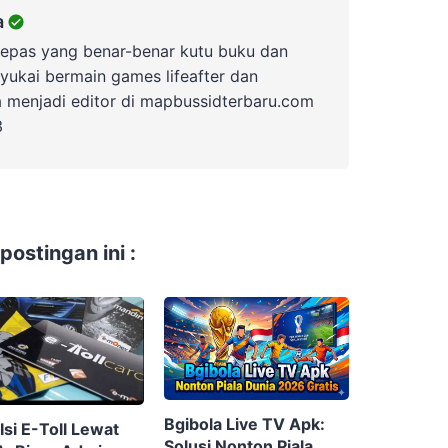
a
lepas yang benar-benar kutu buku dan
yukai bermain games lifeafter dan
a menjadi editor di mapbussidterbaru.com
3
ostingan ini :
Bgibola Live TV Apk:
Isi E-Toll Lewat
Solusi Nonton Piala