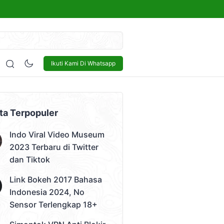
kap 18+
Sensor
Bisnis
Lowongan Kerja
Tech and Gadget
Ikuti Kami Di Whatsapp
 Video)
ta Terpopuler
Indo Viral Video Museum
2023 Terbaru di Twitter
dan Tiktok
Link Bokeh 2017 Bahasa
Indonesia 2024, No
Sensor Terlengkap 18+