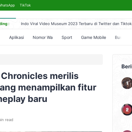
WhatsApp
TikTok
ing :
Indo Viral Video Museum 2023 Terbaru di Twitter dan Tiktok
Link Bokeh 2017 Bahasa Indonesia 2024, No Sensor Terleng
Simontok VPN Anti Blokir Bebas Akses Video Bokeh Tanpa 
5
Aplikasi
Nomor Wa
Sport
Game Mobile
Bussid
Yandex Indonesia Apk Terbaru 2023 Hari Ini (Link Download
5 Cara Nonton Yandex Video Terlarang & Aksesnya (Mudah)
Beri
hronicles merilis
yang menampilkan fitur
meplay baru
in read