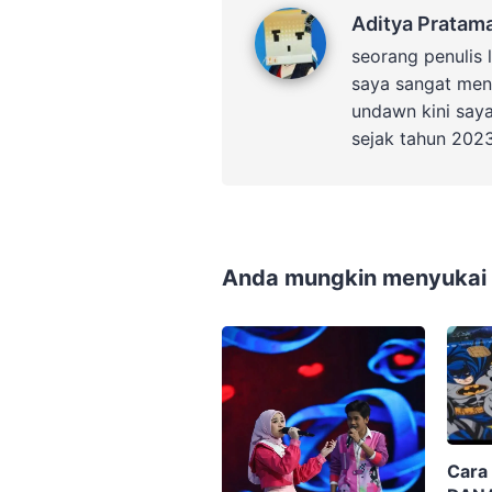
Aditya Pratama
Aditya Pratam
seorang penulis 
saya sangat men
undawn kini say
sejak tahun 202
Anda mungkin menyukai p
Cara 