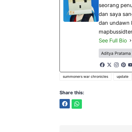
seorang penu
dan saya san
dan undawn ki
mapbussidter
See Full Bio
Aditya Pratama
summoners war chronicles
update
Share this:
Facebook
WhatsApp