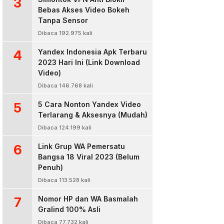
3
Bebas Akses Video Bokeh
Tanpa Sensor
Dibaca 192.975 kali
4
Yandex Indonesia Apk Terbaru
2023 Hari Ini (Link Download
Video)
Dibaca 146.768 kali
5
5 Cara Nonton Yandex Video
Terlarang & Aksesnya (Mudah)
Dibaca 124.199 kali
6
Link Grup WA Pemersatu
Bangsa 18 Viral 2023 (Belum
Penuh)
Dibaca 113.528 kali
7
Nomor HP dan WA Basmalah
Gralind 100% Asli
Dibaca 77.732 kali