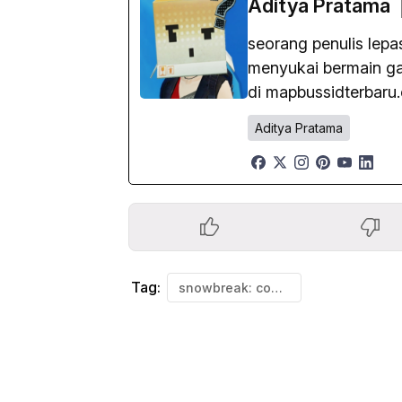
Aditya Pratama
seorang penulis lep
menyukai bermain gam
di mapbussidterbaru
Aditya Pratama
Tag:
snowbreak: containment zone