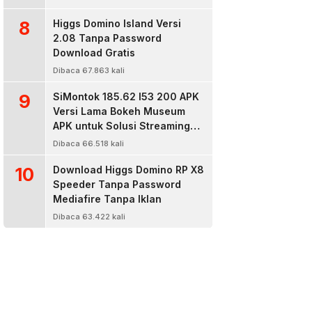
8
Higgs Domino Island Versi
2.08 Tanpa Password
Download Gratis
Dibaca 67.863 kali
9
SiMontok 185.62 l53 200 APK
Versi Lama Bokeh Museum
APK untuk Solusi Streaming
Video Bokeh Tanpa Batas
Dibaca 66.518 kali
10
Download Higgs Domino RP X8
Speeder Tanpa Password
Mediafire Tanpa Iklan
Dibaca 63.422 kali