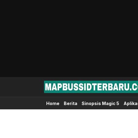
Map Bussid Terbaru
MapBussidTerbaru.com | Pusat Download 
Home
Berita
Sinopsis Magic 5
Aplika