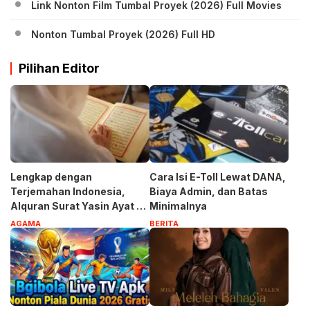
Link Nonton Film Tumbal Proyek (2026) Full Movies
Nonton Tumbal Proyek (2026) Full HD
Pilihan Editor
Lengkap dengan
Cara Isi E-Toll Lewat DANA,
Terjemahan Indonesia,
Biaya Admin, dan Batas
Alquran Surat Yasin Ayat 1-
Minimalnya
83
AGAMA
BERITA