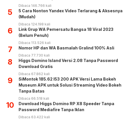
Dibaca 146.766 kali
5
5 Cara Nonton Yandex Video Terlarang & Aksesnya
(Mudah)
Dibaca 124.198 kali
6
Link Grup WA Pemersatu Bangsa 18 Viral 2023
(Belum Penuh)
Dibaca 113.526 kali
7
Nomor HP dan WA Basmalah Gralind 100% Asli
Dibaca 77.730 kali
8
Higgs Domino Island Versi 2.08 Tanpa Password
Download Gratis
Dibaca 67.862 kali
9
SiMontok 185.62 l53 200 APK Versi Lama Bokeh
Museum APK untuk Solusi Streaming Video Bokeh
Tanpa Batas
Dibaca 66.518 kali
10
Download Higgs Domino RP X8 Speeder Tanpa
Password Mediafire Tanpa Iklan
Dibaca 63.422 kali