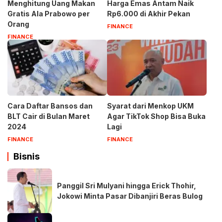
Menghitung Uang Makan
Harga Emas Antam Naik
Gratis Ala Prabowo per
Rp6.000 di Akhir Pekan
Orang
FINANCE
FINANCE
Cara Daftar Bansos dan
Syarat dari Menkop UKM
BLT Cair di Bulan Maret
Agar TikTok Shop Bisa Buka
2024
Lagi
FINANCE
FINANCE
Bisnis
Panggil Sri Mulyani hingga Erick Thohir,
Jokowi Minta Pasar Dibanjiri Beras Bulog