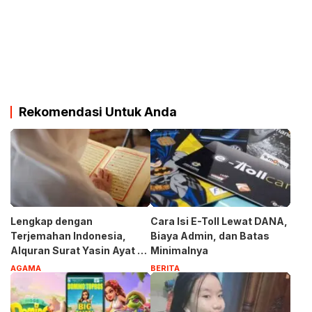
Rekomendasi Untuk Anda
Lengkap dengan
Cara Isi E-Toll Lewat DANA,
Terjemahan Indonesia,
Biaya Admin, dan Batas
Alquran Surat Yasin Ayat 1-
Minimalnya
83
AGAMA
BERITA