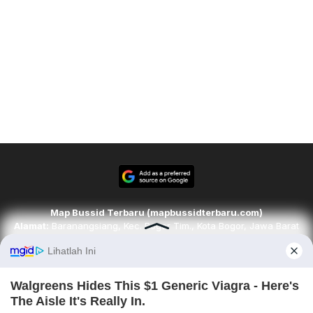
Map Bussid Terbaru (mapbussidterbaru.com)
Alamat:
Baranangsiang, Kec. Bogor Tim., Kota Bogor, Jawa Barat
16143
Email:
redaksi@mapbussidterbaru.com
Telepon
: 6283142498068
Ikuti kami di