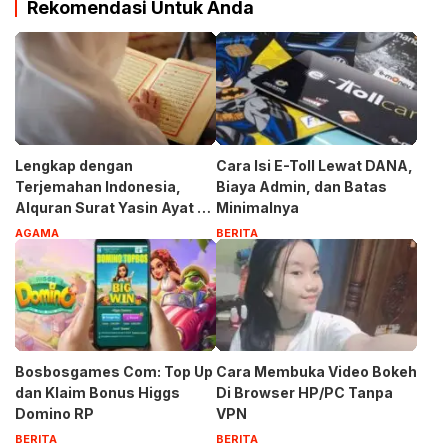
Rekomendasi Untuk Anda
Lengkap dengan
Cara Isi E-Toll Lewat DANA,
Terjemahan Indonesia,
Biaya Admin, dan Batas
Alquran Surat Yasin Ayat 1-
Minimalnya
83
AGAMA
BERITA
Bosbosgames Com: Top Up
Cara Membuka Video Bokeh
dan Klaim Bonus Higgs
Di Browser HP/PC Tanpa
Domino RP
VPN
BERITA
BERITA