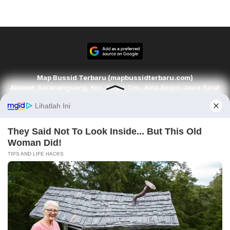
Map Bussid Terbaru (mapbussidterbaru.com)
Alamat:
Baranangsiang, Kec. Bogor Tim., Kota Bogor, Jawa Barat
16143
Email:
redaksi@mapbussidterbaru.com
Telepon
: 6283142498068
Ikuti kami di
Tim Redaksi
Kode Etik
Pedoman Media Siber
Karir
Disclaimer
Contact
About
Copyright © 2026. mapbussidterbaru.com. All rights reserved