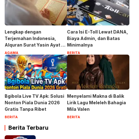
Lengkap dengan
Cara Isi E-Toll Lewat DANA,
Terjemahan Indonesia,
Biaya Admin, dan Batas
Alquran Surat Yasin Ayat 1-
Minimalnya
83
AGAMA
BERITA
Bgibola Live TV Apk: Solusi
Menyelami Makna di Balik
Nonton Piala Dunia 2026
Lirik Lagu Meleleh Bahagia
Gratis Tanpa Ribet
Mila Valen
BERITA
BERITA
Berita Terbaru