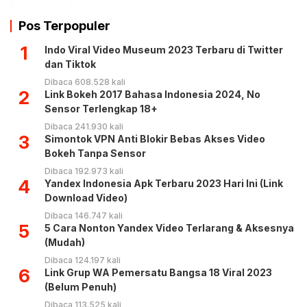
Pos Terpopuler
1
Indo Viral Video Museum 2023 Terbaru di Twitter
dan Tiktok
Dibaca 608.528 kali
2
Link Bokeh 2017 Bahasa Indonesia 2024, No
Sensor Terlengkap 18+
Dibaca 241.930 kali
3
Simontok VPN Anti Blokir Bebas Akses Video
Bokeh Tanpa Sensor
Dibaca 192.973 kali
4
Yandex Indonesia Apk Terbaru 2023 Hari Ini (Link
Download Video)
Dibaca 146.747 kali
5
5 Cara Nonton Yandex Video Terlarang & Aksesnya
(Mudah)
Dibaca 124.197 kali
6
Link Grup WA Pemersatu Bangsa 18 Viral 2023
(Belum Penuh)
Dibaca 113.525 kali