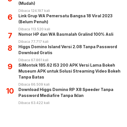
(Mudah)
Dibaca 124.197 kali
6
Link Grup WA Pemersatu Bangsa 18 Viral 2023
(Belum Penuh)
Dibaca 113.520 kali
7
Nomor HP dan WA Basmalah Gralind 100% Asli
Dibaca 77.717 kali
8
Higgs Domino Island Versi 2.08 Tanpa Password
Download Gratis
Dibaca 67.861 kali
9
SiMontok 185.62 l53 200 APK Versi Lama Bokeh
Museum APK untuk Solusi Streaming Video Bokeh
Tanpa Batas
Dibaca 66.509 kali
10
Download Higgs Domino RP X8 Speeder Tanpa
Password Mediafire Tanpa Iklan
Dibaca 63.422 kali