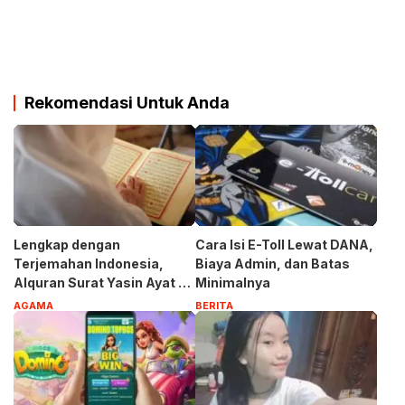
Rekomendasi Untuk Anda
Lengkap dengan
Cara Isi E-Toll Lewat DANA,
Terjemahan Indonesia,
Biaya Admin, dan Batas
Alquran Surat Yasin Ayat 1-
Minimalnya
83
AGAMA
BERITA