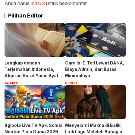
Anda harus
masuk
untuk berkomentar.
Pilihan Editor
Lengkap dengan
Cara Isi E-Toll Lewat DANA,
Terjemahan Indonesia,
Biaya Admin, dan Batas
Alquran Surat Yasin Ayat 1-
Minimalnya
83
AGAMA
BERITA
Bgibola Live TV Apk: Solusi
Menyelami Makna di Balik
Nonton Piala Dunia 2026
Lirik Lagu Meleleh Bahagia