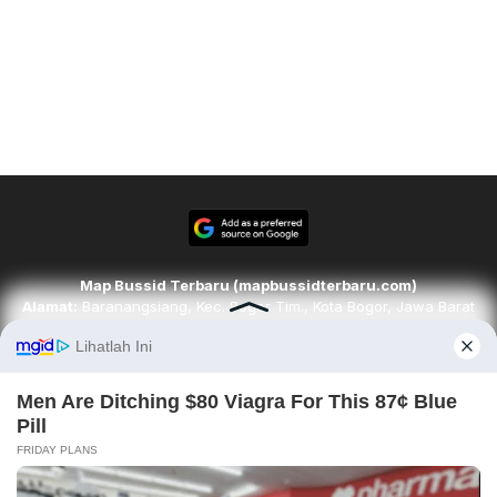
Map Bussid Terbaru (mapbussidterbaru.com)
Alamat:
Baranangsiang, Kec. Bogor Tim., Kota Bogor, Jawa Barat
16143
Email:
redaksi@mapbussidterbaru.com
Telepon
: 6283142498068
Ikuti kami di