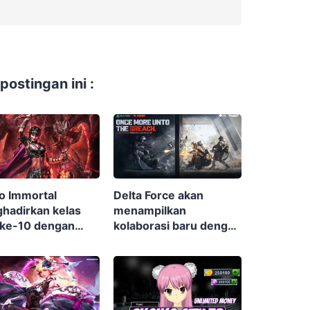
ostingan ini :
o Immortal
Delta Force akan
hadirkan kelas
menampilkan
 ke-10 dengan
kolaborasi baru dengan
rnya Warlock
Rainbow Six Siege di
musim terbaru