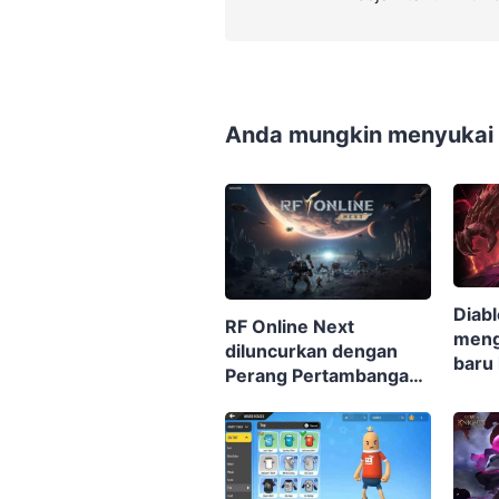
Anda mungkin menyukai p
Diabl
RF Online Next
meng
diluncurkan dengan
baru
Perang Pertambangan
hadi
besar-besaran, Biosuit
keren, dan robot-robot
raksasa di perangkat
seluler dan PC