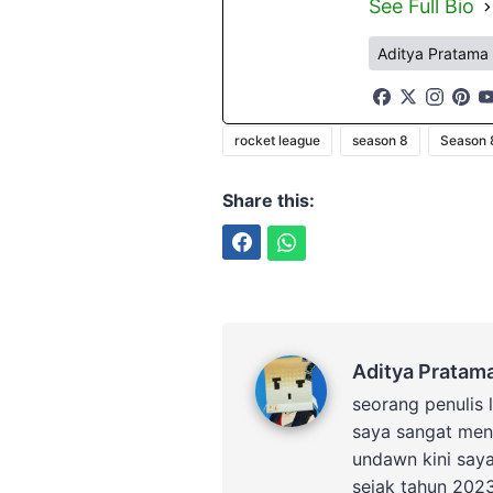
See Full Bio
Aditya Pratama
rocket league
season 8
Season 
Share this:
Facebook
WhatsApp
Aditya Pratama
Aditya Pratam
seorang penulis 
saya sangat men
undawn kini say
sejak tahun 202