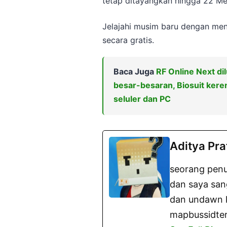
tetap ditayangkan hingga 22 Me
Jelajahi musim baru dengan m
secara gratis.
Baca Juga
RF Online Next d
besar-besaran, Biosuit kere
seluler dan PC
Aditya Pr
seorang penu
dan saya san
dan undawn ki
mapbussidter