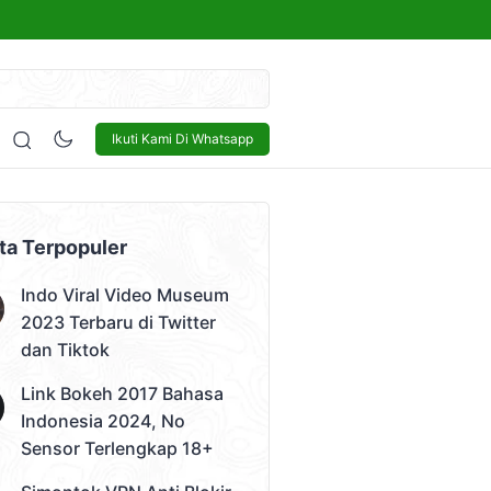
kap 18+
Sensor
Bisnis
Lowongan Kerja
Tech and Gadget
Ikuti Kami Di Whatsapp
 Video)
ta Terpopuler
Indo Viral Video Museum
2023 Terbaru di Twitter
dan Tiktok
Link Bokeh 2017 Bahasa
Indonesia 2024, No
Sensor Terlengkap 18+