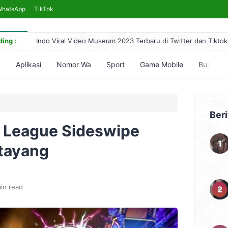
WhatsApp
TikTok
ing :
Indo Viral Video Museum 2023 Terbaru di Twitter dan Tiktok
Link Bokeh 2017 Bahasa Indonesia 2024, No Sensor Terleng
Simontok VPN Anti Blokir Bebas Akses Video Bokeh Tanpa 
5
Aplikasi
Nomor Wa
Sport
Game Mobile
Bussid
Yandex Indonesia Apk Terbaru 2023 Hari Ini (Link Download
5 Cara Nonton Yandex Video Terlarang & Aksesnya (Mudah)
Beri
 League Sideswipe
tayang
in read