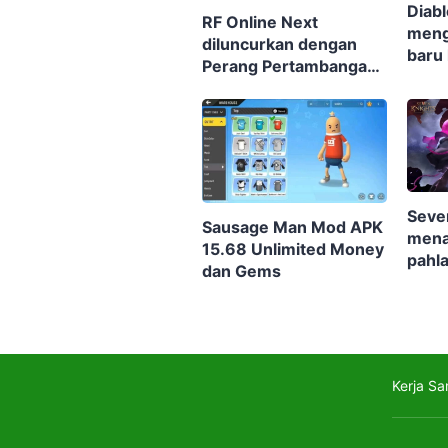
Diabl
RF Online Next
meng
diluncurkan dengan
baru
Perang Pertambangan
hadi
besar-besaran, Biosuit
keren, dan robot-robot
raksasa di perangkat
seluler dan PC
Seve
Sausage Man Mod APK
men
15.68 Unlimited Money
pahl
dan Gems
skena
dala
Kerja S