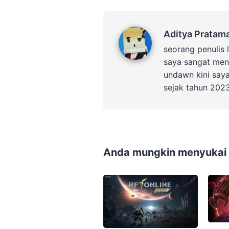
Aditya Pratama
Aditya Pratam
seorang penulis 
saya sangat men
undawn kini say
sejak tahun 202
Anda mungkin menyukai p