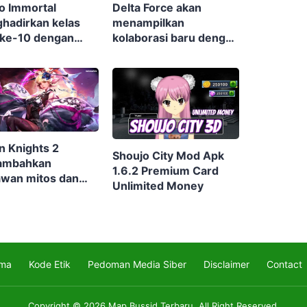
o Immortal
Delta Force akan
hadirkan kelas
menampilkan
 ke-10 dengan
kolaborasi baru dengan
rnya Warlock
Rainbow Six Siege di
musim terbaru
n Knights 2
Shoujo City Mod Apk
ambahkan
1.6.2 Premium Card
awan mitos dan
Unlimited Money
rio cerita baru
m update terbaru
ama
Kode Etik
Pedoman Media Siber
Disclaimer
Contact
Copyright © 2026
Map Bussid Terbaru
. All Right Reserved.