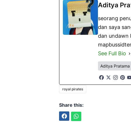
Aditya Pr
seorang penu
dan saya san
dan undawn ki
mapbussidter
See Full Bio
Aditya Pratama
royal pirates
Share this:
Facebook
WhatsApp