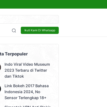
kap 18+
Sensor
Bisnis
Lowongan Kerja
Tech and Gadget
Ikuti Kami Di Whatsapp
 Video)
ta Terpopuler
Indo Viral Video Museum
2023 Terbaru di Twitter
dan Tiktok
Link Bokeh 2017 Bahasa
Indonesia 2024, No
Sensor Terlengkap 18+