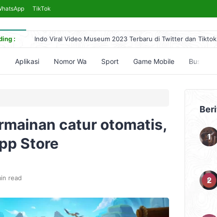
WhatsApp
TikTok
ing :
Indo Viral Video Museum 2023 Terbaru di Twitter dan Tiktok
Link Bokeh 2017 Bahasa Indonesia 2024, No Sensor Terleng
Simontok VPN Anti Blokir Bebas Akses Video Bokeh Tanpa 
5
Aplikasi
Nomor Wa
Sport
Game Mobile
Bussid
Yandex Indonesia Apk Terbaru 2023 Hari Ini (Link Download
5 Cara Nonton Yandex Video Terlarang & Aksesnya (Mudah)
Beri
ermainan catur otomatis,
App Store
in read