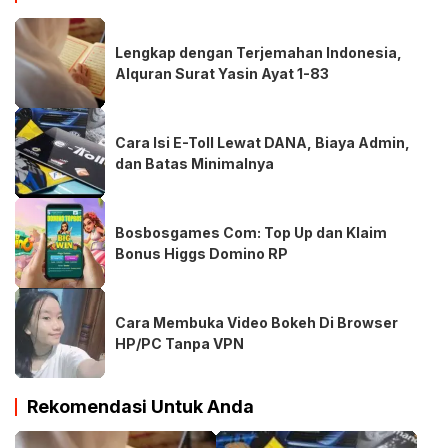
Lengkap dengan
Cara Isi E-Toll Lewat DANA,
Terjemahan Indonesia,
Biaya Admin, dan Batas
Alquran Surat Yasin Ayat 1-
Minimalnya
83
AGAMA
BERITA
Bosbosgames Com: Top Up
Cara Membuka Video Bokeh
dan Klaim Bonus Higgs
Di Browser HP/PC Tanpa
Domino RP
VPN
BERITA
BERITA