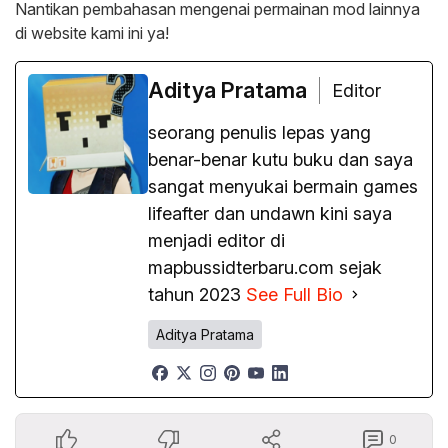
0
apk
Baru
Mod
Roll
Sepak
Tag:
Spike
Tak
Takraw
Terbatas
Uang
Berita Terkait
Cara Isi E-Toll Lewat DANA, Biaya Admin, dan Batas
Minimalnya
Bgibola Live TV Apk: Solusi Nonton Piala Dunia 2026
Gratis Tanpa Ribet
Menyelami Makna di Balik Lirik Lagu Meleleh Bahagia
Mila Valen
Tinggalkan Balasan