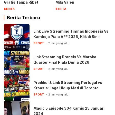
2024
SINOPSIS MAGIC 5
2 jam yang lalu
Cara Isi E-Toll Lewat DANA, Biaya Admin,
dan Batas Minimalnya
BERITA
2 jam yang lalu
Indeks Berita
Finance
Menghitung Uang Makan
Harga Emas Antam Naik
Gratis Ala Prabowo per
Rp6.000 di Akhir Pekan