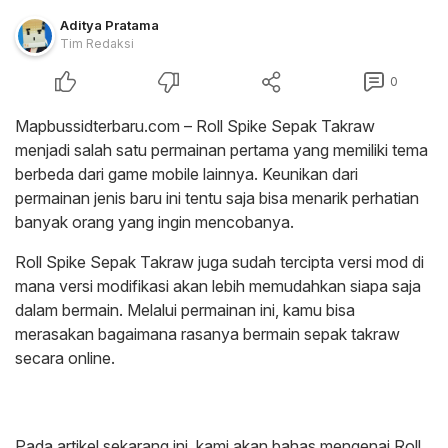
Aditya Pratama
Tim Redaksi
0
Mapbussidterbaru.com – Roll Spike Sepak Takraw
menjadi salah satu permainan pertama yang memiliki tema
berbeda dari game mobile lainnya. Keunikan dari
permainan jenis baru ini tentu saja bisa menarik perhatian
banyak orang yang ingin mencobanya.
Roll Spike Sepak Takraw juga sudah tercipta versi mod di
mana versi modifikasi akan lebih memudahkan siapa saja
dalam bermain. Melalui permainan ini, kamu bisa
merasakan bagaimana rasanya bermain sepak takraw
secara online.
Pada artikel sekarang ini, kami akan bahas mengenai Roll