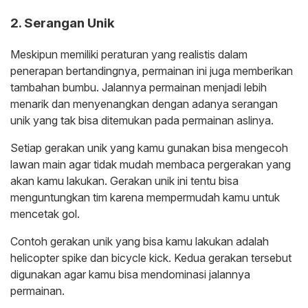
2. Serangan Unik
Meskipun memiliki peraturan yang realistis dalam
penerapan bertandingnya, permainan ini juga memberikan
tambahan bumbu. Jalannya permainan menjadi lebih
menarik dan menyenangkan dengan adanya serangan
unik yang tak bisa ditemukan pada permainan aslinya.
Setiap gerakan unik yang kamu gunakan bisa mengecoh
lawan main agar tidak mudah membaca pergerakan yang
akan kamu lakukan. Gerakan unik ini tentu bisa
menguntungkan tim karena mempermudah kamu untuk
mencetak gol.
Contoh gerakan unik yang bisa kamu lakukan adalah
helicopter spike dan bicycle kick. Kedua gerakan tersebut
digunakan agar kamu bisa mendominasi jalannya
permainan.