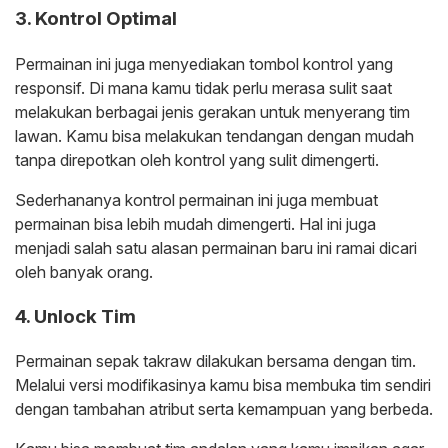
3. Kontrol Optimal
Permainan ini juga menyediakan tombol kontrol yang
responsif. Di mana kamu tidak perlu merasa sulit saat
melakukan berbagai jenis gerakan untuk menyerang tim
lawan. Kamu bisa melakukan tendangan dengan mudah
tanpa direpotkan oleh kontrol yang sulit dimengerti.
Sederhananya kontrol permainan ini juga membuat
permainan bisa lebih mudah dimengerti. Hal ini juga
menjadi salah satu alasan permainan baru ini ramai dicari
oleh banyak orang.
4. Unlock Tim
Permainan sepak takraw dilakukan bersama dengan tim.
Melalui versi modifikasinya kamu bisa membuka tim sendiri
dengan tambahan atribut serta kemampuan yang berbeda.