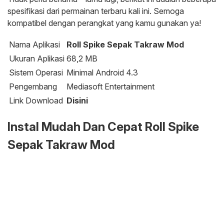
Instal Mudah Dan Cepat Roll Spike
Sepak Takraw Mod
Setelah mengetahui spesifikasi dan berbagai macam
keuntungan yang didapat melalui versi modifikasi, kamu
pasti sudah merasa tidak sabar ingin mencobanya.
Pemasangan aplikasi game ini juga tidak sulit dilakukan.
Namun jika kamu belum mengerti cara instal permainan ini,
kami akan memberikan beberapa langkah yang bisa kamu
ikuti. Pastinya langkah yang diberikan akan membantumu
dalam melakukan instalasi dengan cepat.
Pastikan kamu menggunakan perangkat android
yang sudah tersambung dengan internet stabil
Klik tautan yang berada pada tabel spesifikasi