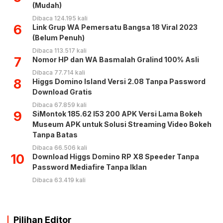
Pilihan Editor
Lengkap dengan Terjemahan Indonesia,
Alquran Surat Yasin Ayat 1-83
Cara Isi E-Toll Lewat DANA, Biaya Admin,
dan Batas Minimalnya
Bosbosgames Com: Top Up dan Klaim
Bonus Higgs Domino RP
Cara Membuka Video Bokeh Di Browser
HP/PC Tanpa VPN
Rekomendasi Untuk Anda