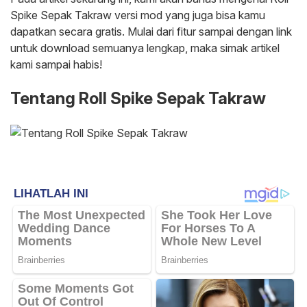
Spike Sepak Takraw versi mod yang juga bisa kamu
dapatkan secara gratis. Mulai dari fitur sampai dengan link
untuk download semuanya lengkap, maka simak artikel
kami sampai habis!
Tentang Roll Spike Sepak Takraw