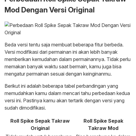
Mod Dengan Versi Original
Beda versi tentu saja membuat beberapa fitur berbeda.
Versi modifikasi dari permainan ini akan lebih banyak
memberikan kemudahan dalam permainannya. Tidak perlu
memakan banyak waktu saat bermain, kamu juga bisa
mengatur permainan sesuai dengan keinginanmu.
Berikut ini adalah beberapa tabel perbandingan yang
memudahkan kamu dalam mencari tahu perbedaan kedua
versi ini. Pastinya kamu akan tertarik dengan versi yang
sudah dimodifikasi.
Roll Spike Sepak Takraw
Roll Spike Sepak
Original
Takraw Mod