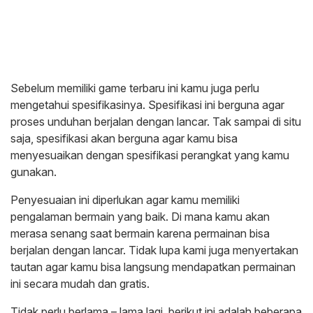
menyesuaikan dengan spesifikasi perangkat yang kamu
gunakan.
Penyesuaian ini diperlukan agar kamu memiliki
pengalaman bermain yang baik. Di mana kamu akan
merasa senang saat bermain karena permainan bisa
berjalan dengan lancar. Tidak lupa kami juga menyertakan
tautan agar kamu bisa langsung mendapatkan permainan
ini secara mudah dan gratis.
Tidak perlu berlama – lama lagi, berikut ini adalah beberapa
spesifikasi dari permainan terbaru kali ini. Semoga
kompatibel dengan perangkat yang kamu gunakan ya!
Nama Aplikasi
Roll Spike Sepak Takraw Mod
Ukuran Aplikasi
68,2 MB
Sistem Operasi
Minimal Android 4.3
Pengembang
Mediasoft Entertainment
Link Download
Disini