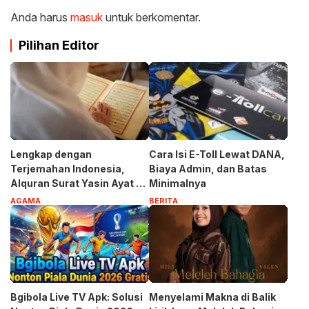
Anda harus
masuk
untuk berkomentar.
Pilihan Editor
Lengkap dengan
Cara Isi E-Toll Lewat DANA,
Terjemahan Indonesia,
Biaya Admin, dan Batas
Alquran Surat Yasin Ayat 1-
Minimalnya
83
AGAMA
BERITA
Bgibola Live TV Apk: Solusi
Menyelami Makna di Balik