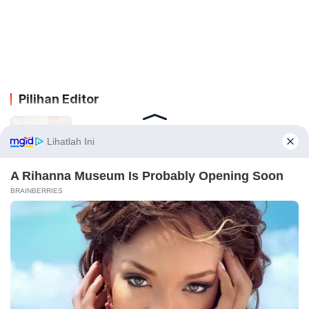
Pilihan Editor
Lengkap dengan Terjemahan Indonesia,
Alquran Surat Yasin Ayat 1-83
Cara Isi E-Toll Lewat DANA, Biaya Admin,
dan Batas Minimalnya
Bosbosgames Com: Top Up dan Klaim
Bonus Higgs Domino RP