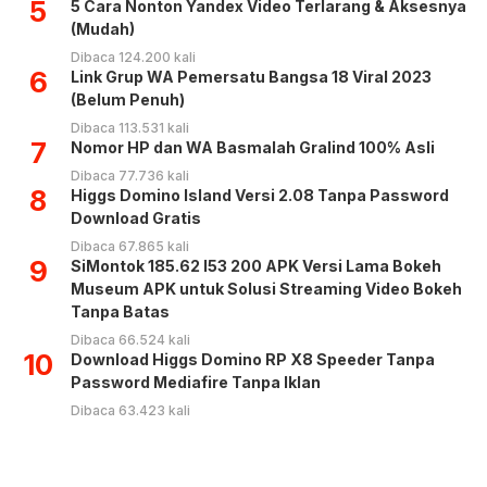
5
5 Cara Nonton Yandex Video Terlarang & Aksesnya
(Mudah)
Dibaca 124.200 kali
6
Link Grup WA Pemersatu Bangsa 18 Viral 2023
(Belum Penuh)
Dibaca 113.531 kali
7
Nomor HP dan WA Basmalah Gralind 100% Asli
Dibaca 77.736 kali
8
Higgs Domino Island Versi 2.08 Tanpa Password
Download Gratis
Dibaca 67.865 kali
9
SiMontok 185.62 l53 200 APK Versi Lama Bokeh
Museum APK untuk Solusi Streaming Video Bokeh
Tanpa Batas
Dibaca 66.524 kali
10
Download Higgs Domino RP X8 Speeder Tanpa
Password Mediafire Tanpa Iklan
Dibaca 63.423 kali