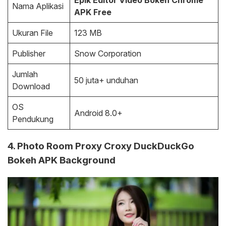
Epik Editor Video Bokeh Chrome
Nama Aplikasi
APK Free
Ukuran File
123 MB
Publisher
Snow Corporation
Jumlah
50 juta+ unduhan
Download
OS
Android 8.0+
Pendukung
4. Photo Room Proxy Croxy DuckDuckGo
Bokeh APK Background