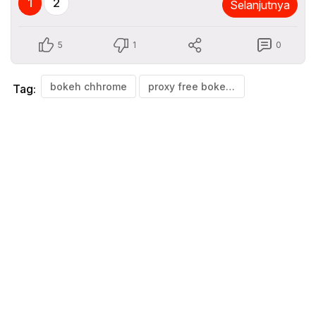
1
2
Selanjutnya
5
1
0
bokeh chhrome
proxy free bokeh chrome
Tag: