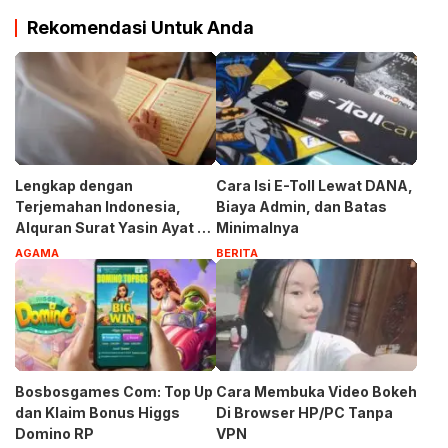
Rekomendasi Untuk Anda
Lengkap dengan
Cara Isi E-Toll Lewat DANA,
Terjemahan Indonesia,
Biaya Admin, dan Batas
Alquran Surat Yasin Ayat 1-
Minimalnya
83
AGAMA
BERITA
Bosbosgames Com: Top Up
Cara Membuka Video Bokeh
dan Klaim Bonus Higgs
Di Browser HP/PC Tanpa
Domino RP
VPN