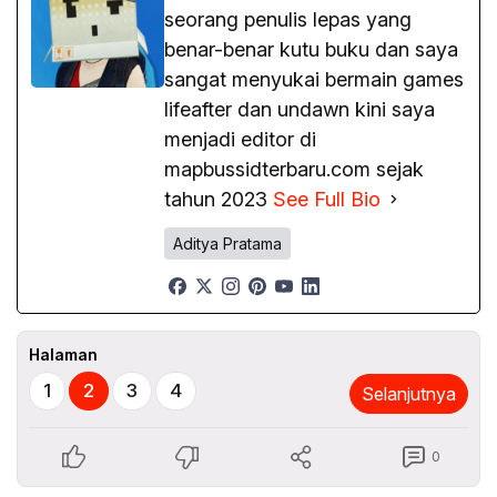
seorang penulis lepas yang
benar-benar kutu buku dan saya
sangat menyukai bermain games
lifeafter dan undawn kini saya
menjadi editor di
mapbussidterbaru.com sejak
tahun 2023
See Full Bio
Aditya Pratama
Halaman
1
2
3
4
Selanjutnya
0