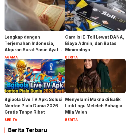
Lengkap dengan
Cara Isi E-Toll Lewat DANA,
Terjemahan Indonesia,
Biaya Admin, dan Batas
Alquran Surat Yasin Ayat 1-
Minimalnya
83
AGAMA
BERITA
Bgibola Live TV Apk: Solusi
Menyelami Makna di Balik
Nonton Piala Dunia 2026
Lirik Lagu Meleleh Bahagia
Gratis Tanpa Ribet
Mila Valen
BERITA
BERITA
Berita Terbaru