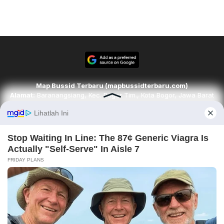
Map Bussid Terbaru (mapbussidterbaru.com)
Alamat:
Baranangsiang, Kec. Bogor Tim., Kota Bogor, Jawa Barat
16143
Email:
redaksi@mapbussidterbaru.com
Telepon
: 6283142498068
Ikuti kami di
Tim Redaksi
Kode Etik
Pedoman Media Siber
Karir
Disclaimer
Contact
About
Copyright © 2026. mapbussidterbaru.com. All rights reserved