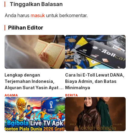
Tinggalkan Balasan
Anda harus
masuk
untuk berkomentar.
Pilihan Editor
Lengkap dengan
Cara Isi E-Toll Lewat DANA,
Terjemahan Indonesia,
Biaya Admin, dan Batas
Alquran Surat Yasin Ayat 1-
Minimalnya
83
AGAMA
BERITA