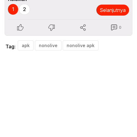
1
2
Selanjutnya
0
apk
nonolive
nonolive apk
Tag: