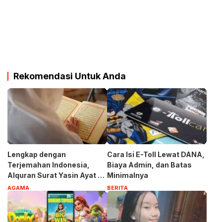
Rekomendasi Untuk Anda
Lengkap dengan
Cara Isi E-Toll Lewat DANA,
Terjemahan Indonesia,
Biaya Admin, dan Batas
Alquran Surat Yasin Ayat 1-
Minimalnya
83
AGAMA
BERITA