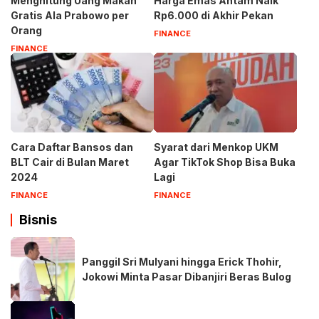
Menghitung Uang Makan
Harga Emas Antam Naik
Gratis Ala Prabowo per
Rp6.000 di Akhir Pekan
Orang
FINANCE
FINANCE
Cara Daftar Bansos dan
Syarat dari Menkop UKM
BLT Cair di Bulan Maret
Agar TikTok Shop Bisa Buka
2024
Lagi
FINANCE
FINANCE
Bisnis
Panggil Sri Mulyani hingga Erick Thohir,
Jokowi Minta Pasar Dibanjiri Beras Bulog