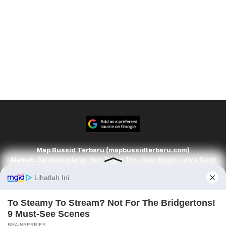
Map Bussid Terbaru (mapbussidterbaru.com)
Alamat:
Baranangsiang, Kec. Bogor Tim., Kota Bogor, Jawa Barat
16143
Email:
redaksi@mapbussidterbaru.com
Telepon
: 6283142498068
Ikuti kami di