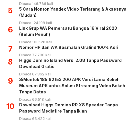
Dibaca 146.766 kali
5
5 Cara Nonton Yandex Video Terlarang & Aksesnya
(Mudah)
Dibaca 124.198 kali
6
Link Grup WA Pemersatu Bangsa 18 Viral 2023
(Belum Penuh)
Dibaca 113.526 kali
7
Nomor HP dan WA Basmalah Gralind 100% Asli
Dibaca 77.730 kali
8
Higgs Domino Island Versi 2.08 Tanpa Password
Download Gratis
Dibaca 67.862 kali
9
SiMontok 185.62 l53 200 APK Versi Lama Bokeh
Museum APK untuk Solusi Streaming Video Bokeh
Tanpa Batas
Dibaca 66.518 kali
10
Download Higgs Domino RP X8 Speeder Tanpa
Password Mediafire Tanpa Iklan
Dibaca 63.422 kali