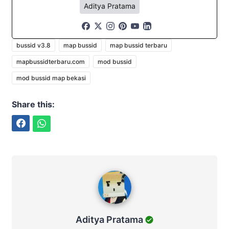
Aditya Pratama
bussid v3.8
map bussid
map bussid terbaru
mapbussidterbaru.com
mod bussid
mod bussid map bekasi
Share this:
Facebook
WhatsApp
Aditya Pratama
Aditya Pratama