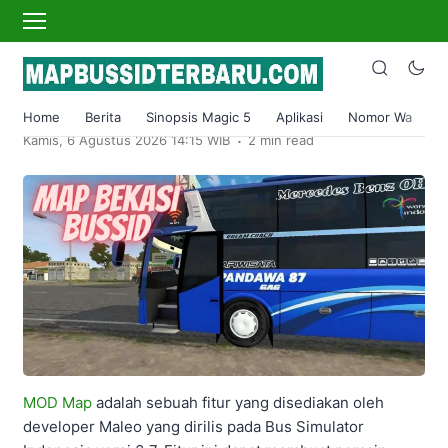
›
Home
Map Bussid
Mod Bussid Map Bekasi Terbaru
Aditya Pratama
Home
Berita
Sinopsis Magic 5
Aplikasi
Nomor Wa
S
.
Kamis, 6 Agustus 2026 14:15 WIB
2 min read
MOD Map
adalah sebuah fitur yang disediakan oleh
developer Maleo yang dirilis pada Bus Simulator