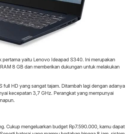
aik pertama yaitu Lenovo Ideapad S340. Ini merupakan
s RAM 8 GB dan memberikan dukungan untuk melakukan
IPS full HD yang sangat tajam. Ditambah lagi dengan adanya
yai kecepatan 3,7 GHz. Perangkat yang mempunyai
anapun.
velling. Cukup mengeluarkan budget Rp7.590.000, kamu dapat
 Seperti baterai yang mampu bertahan hingga 8 jam, sistem