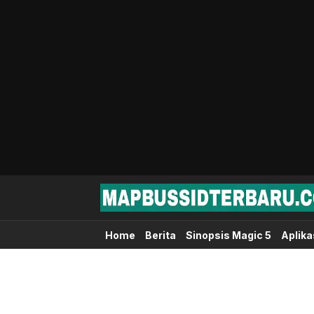
Map Bussid Terbaru
MapBussidTerbaru.com | Pusat Download 
Home
Berita
Sinopsis Magic 5
Aplika