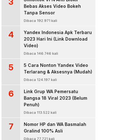
3
Bebas Akses Video Bokeh
Tanpa Sensor
Dibaca 192.971 kali
4
Yandex Indonesia Apk Terbaru
2023 Hari Ini (Link Download
Video)
Dibaca 146.746 kali
5
5 Cara Nonton Yandex Video
Terlarang & Aksesnya (Mudah)
Dibaca 124.197 kali
6
Link Grup WA Pemersatu
Bangsa 18 Viral 2023 (Belum
Penuh)
Dibaca 113.522 kali
7
Nomor HP dan WA Basmalah
Gralind 100% Asli
Dibaca 77.721 kali