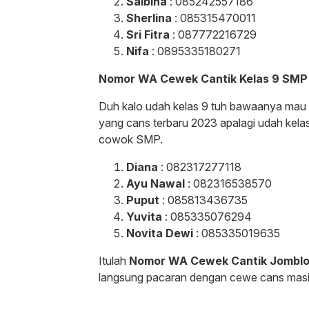
Salbina
: 085242557186
Sherlina
: 085315470011
Sri Fitra
: 087772216729
Nifa
: 0895335180271
Nomor WA Cewek Cantik Kelas 9 SMP
Duh kalo udah kelas 9 tuh bawaanya mau
yang cans terbaru 2023 apalagi udah kel
cowok SMP.
Diana
: 082317277118
Ayu Nawal
: 082316538570
Puput
: 085813436735
Yuvita
: 085335076294
Novita Dewi
: 085335019635
Itulah
Nomor WA Cewek Cantik Jombl
langsung pacaran dengan cewe cans mas