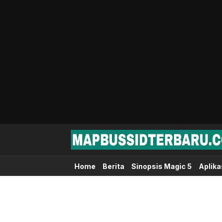
Map Bussid Terbaru
MapBussidTerbaru.com | Pusat Download 
Home
Berita
Sinopsis Magic 5
Aplika