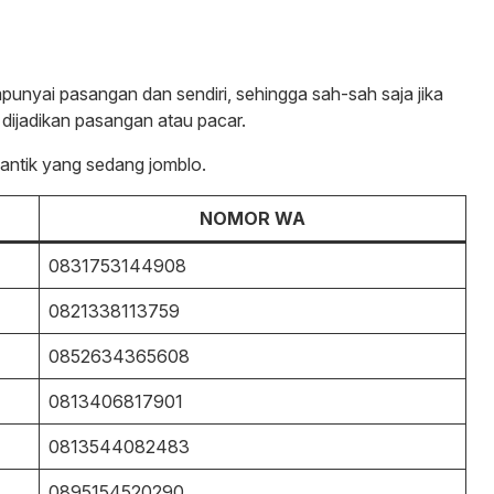
nyai pasangan dan sendiri, sehingga sah-sah saja jika
dijadikan pasangan atau pacar.
ntik yang sedang jomblo.
NOMOR WA
0831753144908
0821338113759
0852634365608
0813406817901
0813544082483
0895154520290