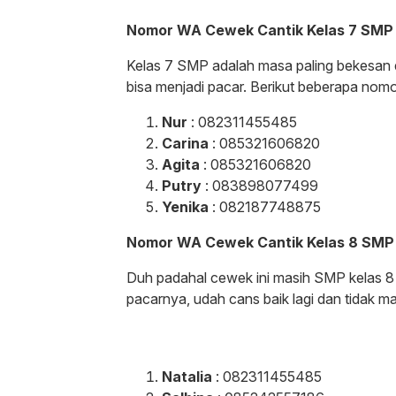
Nomor WA Cewek Cantik Kelas 7 SMP
Kelas 7 SMP adalah masa paling bekesan d
bisa menjadi pacar. Berikut beberapa no
Nur
: 082311455485
Carina
: 085321606820
Agita
: 085321606820
Putry
: 083898077499
Yenika
: 082187748875
Nomor WA Cewek Cantik Kelas 8 SMP
Duh padahal cewek ini masih SMP kelas 8 t
pacarnya, udah cans baik lagi dan tidak m
Natalia
: 082311455485