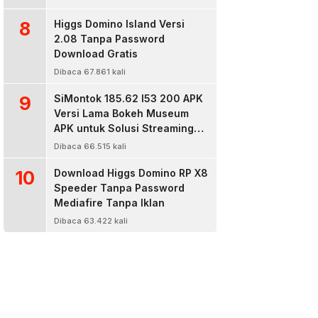
8
Higgs Domino Island Versi
2.08 Tanpa Password
Download Gratis
Dibaca 67.861 kali
9
SiMontok 185.62 l53 200 APK
Versi Lama Bokeh Museum
APK untuk Solusi Streaming
Video Bokeh Tanpa Batas
Dibaca 66.515 kali
10
Download Higgs Domino RP X8
Speeder Tanpa Password
Mediafire Tanpa Iklan
Dibaca 63.422 kali