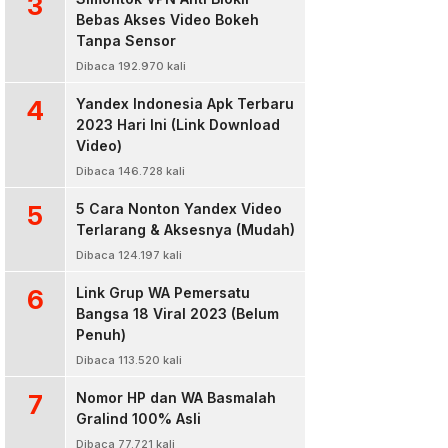
3
Bebas Akses Video Bokeh
Tanpa Sensor
Dibaca 192.970 kali
4
Yandex Indonesia Apk Terbaru
2023 Hari Ini (Link Download
Video)
Dibaca 146.728 kali
5
5 Cara Nonton Yandex Video
Terlarang & Aksesnya (Mudah)
Dibaca 124.197 kali
6
Link Grup WA Pemersatu
Bangsa 18 Viral 2023 (Belum
Penuh)
Dibaca 113.520 kali
7
Nomor HP dan WA Basmalah
Gralind 100% Asli
Dibaca 77.721 kali