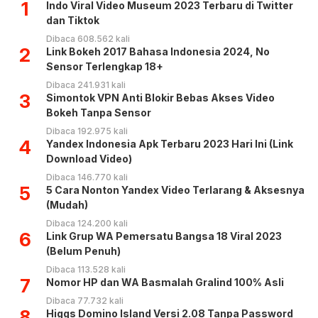
1
Indo Viral Video Museum 2023 Terbaru di Twitter
dan Tiktok
Dibaca 608.562 kali
2
Link Bokeh 2017 Bahasa Indonesia 2024, No
Sensor Terlengkap 18+
Dibaca 241.931 kali
3
Simontok VPN Anti Blokir Bebas Akses Video
Bokeh Tanpa Sensor
Dibaca 192.975 kali
4
Yandex Indonesia Apk Terbaru 2023 Hari Ini (Link
Download Video)
Dibaca 146.770 kali
5
5 Cara Nonton Yandex Video Terlarang & Aksesnya
(Mudah)
Dibaca 124.200 kali
6
Link Grup WA Pemersatu Bangsa 18 Viral 2023
(Belum Penuh)
Dibaca 113.528 kali
7
Nomor HP dan WA Basmalah Gralind 100% Asli
Dibaca 77.732 kali
8
Higgs Domino Island Versi 2.08 Tanpa Password