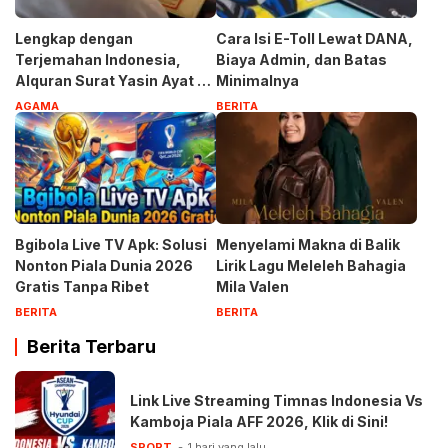
Lengkap dengan
Cara Isi E-Toll Lewat DANA,
Terjemahan Indonesia,
Biaya Admin, dan Batas
Alquran Surat Yasin Ayat 1-
Minimalnya
83
AGAMA
BERITA
Bgibola Live TV Apk: Solusi
Menyelami Makna di Balik
Nonton Piala Dunia 2026
Lirik Lagu Meleleh Bahagia
Gratis Tanpa Ribet
Mila Valen
BERITA
BERITA
Berita Terbaru
Link Live Streaming Timnas Indonesia Vs
Kamboja Piala AFF 2026, Klik di Sini!
SPORT
1 hari yang lalu