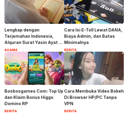
Lengkap dengan
Cara Isi E-Toll Lewat DANA,
Terjemahan Indonesia,
Biaya Admin, dan Batas
Alquran Surat Yasin Ayat 1-
Minimalnya
83
AGAMA
BERITA
Bosbosgames Com: Top Up
Cara Membuka Video Bokeh
dan Klaim Bonus Higgs
Di Browser HP/PC Tanpa
Domino RP
VPN
BERITA
BERITA