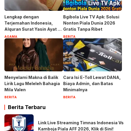
Lengkap dengan
Bgibola Live TV Apk: Solusi
Terjemahan Indonesia,
Nonton Piala Dunia 2026
Alquran Surat Yasin Ayat 1-
Gratis Tanpa Ribet
83
AGAMA
BERITA
Menyelami Makna di Balik
Cara Isi E-Toll Lewat DANA,
Lirik Lagu Meleleh Bahagia
Biaya Admin, dan Batas
Mila Valen
Minimalnya
BERITA
BERITA
Berita Terbaru
Link Live Streaming Timnas Indonesia Vs
Kamboja Piala AFF 2026, Klik di Sini!