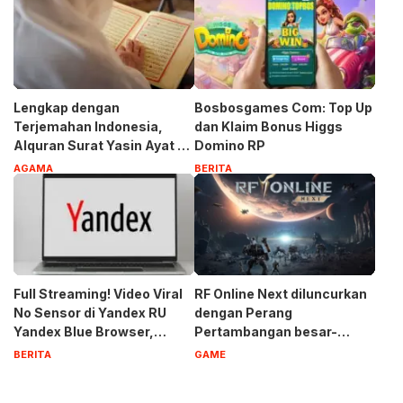
Lengkap dengan
Bosbosgames Com: Top Up
Terjemahan Indonesia,
dan Klaim Bonus Higgs
Alquran Surat Yasin Ayat 1-
Domino RP
83
AGAMA
BERITA
Full Streaming! Video Viral
RF Online Next diluncurkan
No Sensor di Yandex RU
dengan Perang
Yandex Blue Browser,
Pertambangan besar-
Privasi Aman Terbaru 2023
besaran, Biosuit keren, dan
BERITA
GAME
robot-robot raksasa di
perangkat seluler dan PC