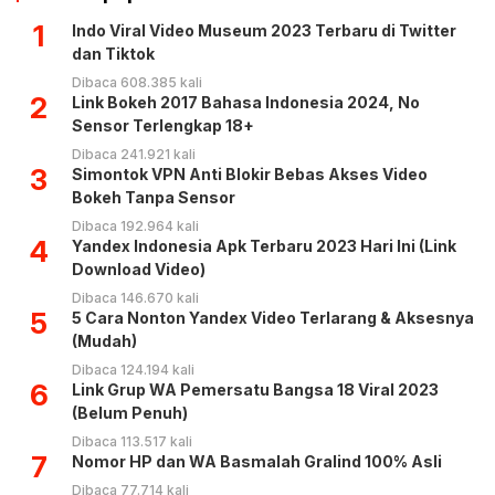
1
Indo Viral Video Museum 2023 Terbaru di Twitter
dan Tiktok
Dibaca 608.385 kali
2
Link Bokeh 2017 Bahasa Indonesia 2024, No
Sensor Terlengkap 18+
Dibaca 241.921 kali
3
Simontok VPN Anti Blokir Bebas Akses Video
Bokeh Tanpa Sensor
Dibaca 192.964 kali
4
Yandex Indonesia Apk Terbaru 2023 Hari Ini (Link
Download Video)
Dibaca 146.670 kali
5
5 Cara Nonton Yandex Video Terlarang & Aksesnya
(Mudah)
Dibaca 124.194 kali
6
Link Grup WA Pemersatu Bangsa 18 Viral 2023
(Belum Penuh)
Dibaca 113.517 kali
7
Nomor HP dan WA Basmalah Gralind 100% Asli
Dibaca 77.714 kali