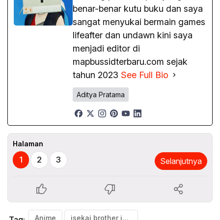
benar-benar kutu buku dan saya
sangat menyukai bermain games
lifeafter dan undawn kini saya
menjadi editor di
mapbussidterbaru.com sejak
tahun 2023
See Full Bio
Aditya Pratama
Halaman
1
2
3
Selanjutnya
Anime
isekai brother juego
Tag: