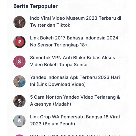
Berita Terpopuler
Indo Viral Video Museum 2023 Terbaru di
Twitter dan Tiktok
Link Bokeh 2017 Bahasa Indonesia 2024,
No Sensor Terlengkap 18+
Simontok VPN Anti Blokir Bebas Akses
Video Bokeh Tanpa Sensor
Yandex Indonesia Apk Terbaru 2023 Hari
Ini (Link Download Video)
5 Cara Nonton Yandex Video Terlarang &
Aksesnya (Mudah)
Link Grup WA Pemersatu Bangsa 18 Viral
2023 (Belum Penuh)