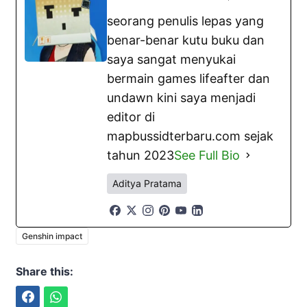
seorang penulis lepas yang
benar-benar kutu buku dan
saya sangat menyukai
bermain games lifeafter dan
undawn kini saya menjadi
editor di
mapbussidterbaru.com sejak
tahun 2023
See Full Bio
Aditya Pratama
Genshin impact
Share this:
Facebook
WhatsApp