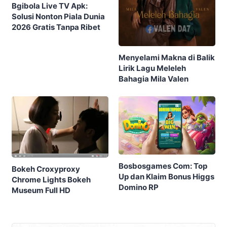
Bgibola Live TV Apk:
Solusi Nonton Piala Dunia
2026 Gratis Tanpa Ribet
Menyelami Makna di Balik
Lirik Lagu Meleleh
Bahagia Mila Valen
Bosbosgames Com: Top
Bokeh Croxyproxy
Up dan Klaim Bonus Higgs
Chrome Lights Bokeh
Domino RP
Museum Full HD