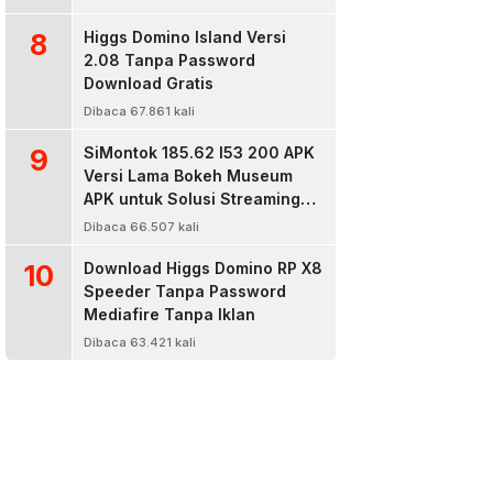
8
Higgs Domino Island Versi
2.08 Tanpa Password
Download Gratis
Dibaca 67.861 kali
9
SiMontok 185.62 l53 200 APK
Versi Lama Bokeh Museum
APK untuk Solusi Streaming
Video Bokeh Tanpa Batas
Dibaca 66.507 kali
10
Download Higgs Domino RP X8
Speeder Tanpa Password
Mediafire Tanpa Iklan
Dibaca 63.421 kali