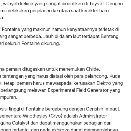
 wilayah kelima yang sangat dinantikan di Teyvat. Dengan
kami melakukan perjalanan ke utara saat karakter baru
a.
 of Fontaine yang makmur, namun kenyataannya terletak di
yang sangat berbeda. Jauh di dalam laut terdapat Benteng
i seluruh Fontaine dikurung.
mana pemain ditugaskan untuk menemukan Childe.
tantangan yang harus diatasi oleh para pelancong. Kuda
tik, tetapi pemain harus mewaspadai kerusakan Elektro yang
 berlangsung melawan Experimental Field Generator yang
empuran.
sisi tinggi di Fontaine bergabung dengan Genshin Impact.
 sementara Wriothesley (Cryo) adalah Administrator
guna Catalyst dan dapat menggunakan sebagian dari
ngan tertentu, dan pada akhirnya dapat memperolehnya