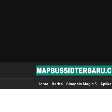
Map Bussid Terbaru
MapBussidTerbaru.com | Pusat Download 
Home
Berita
Sinopsis Magic 5
Aplika