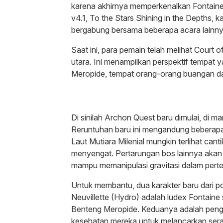
karena akhirnya memperkenalkan Fontaine,
v4.1, To the Stars Shining in the Depths, 
bergabung bersama beberapa acara lainny
Saat ini, para pemain telah melihat Court
utara. Ini menampilkan perspektif tempat 
Meropide, tempat orang-orang buangan dar
Di sinilah Archon Quest baru dimulai, di 
Reruntuhan baru ini mengandung beberapa 
Laut Mutiara Milenial mungkin terlihat can
menyengat. Pertarungan bos lainnya akan
mampu memanipulasi gravitasi dalam pert
Untuk membantu, dua karakter baru dari po
Neuvillette (Hydro) adalah ludex Fontaine
Benteng Meropide. Keduanya adalah peng
kesehatan mereka untuk melancarkan sera