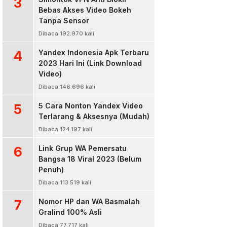
3
Bebas Akses Video Bokeh
Tanpa Sensor
Dibaca 192.970 kali
4
Yandex Indonesia Apk Terbaru
2023 Hari Ini (Link Download
Video)
Dibaca 146.696 kali
5
5 Cara Nonton Yandex Video
Terlarang & Aksesnya (Mudah)
Dibaca 124.197 kali
6
Link Grup WA Pemersatu
Bangsa 18 Viral 2023 (Belum
Penuh)
Dibaca 113.519 kali
7
Nomor HP dan WA Basmalah
Gralind 100% Asli
Dibaca 77.717 kali