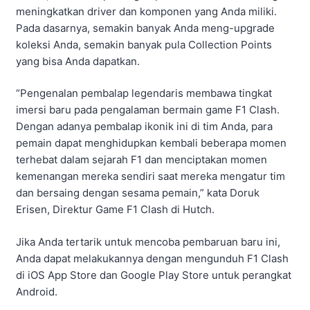
meningkatkan driver dan komponen yang Anda miliki.
Pada dasarnya, semakin banyak Anda meng-upgrade
koleksi Anda, semakin banyak pula Collection Points
yang bisa Anda dapatkan.
“Pengenalan pembalap legendaris membawa tingkat
imersi baru pada pengalaman bermain game F1 Clash.
Dengan adanya pembalap ikonik ini di tim Anda, para
pemain dapat menghidupkan kembali beberapa momen
terhebat dalam sejarah F1 dan menciptakan momen
kemenangan mereka sendiri saat mereka mengatur tim
dan bersaing dengan sesama pemain,” kata Doruk
Erisen, Direktur Game F1 Clash di Hutch.
Jika Anda tertarik untuk mencoba pembaruan baru ini,
Anda dapat melakukannya dengan mengunduh F1 Clash
di iOS App Store dan Google Play Store untuk perangkat
Android.