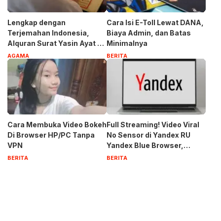
Lengkap dengan
Cara Isi E-Toll Lewat DANA,
Terjemahan Indonesia,
Biaya Admin, dan Batas
Alquran Surat Yasin Ayat 1-
Minimalnya
83
AGAMA
BERITA
Cara Membuka Video Bokeh
Full Streaming! Video Viral
Di Browser HP/PC Tanpa
No Sensor di Yandex RU
VPN
Yandex Blue Browser,
Privasi Aman Terbaru 2023
BERITA
BERITA