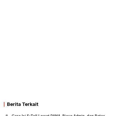
Berita Terkait
Cara Isi E-Toll Lewat DANA, Biaya Admin, dan Batas