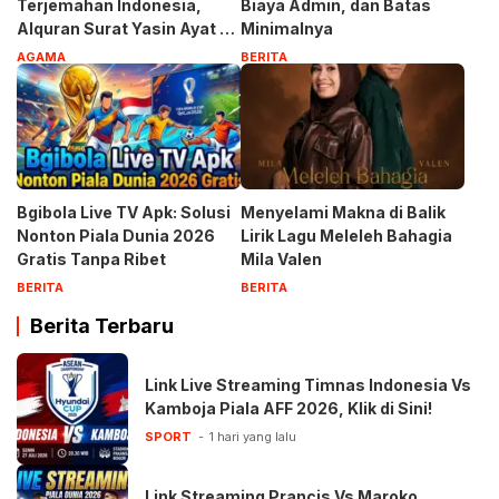
Terjemahan Indonesia,
Biaya Admin, dan Batas
Alquran Surat Yasin Ayat 1-
Minimalnya
83
AGAMA
BERITA
Bgibola Live TV Apk: Solusi
Menyelami Makna di Balik
Nonton Piala Dunia 2026
Lirik Lagu Meleleh Bahagia
Gratis Tanpa Ribet
Mila Valen
BERITA
BERITA
Berita Terbaru
Link Live Streaming Timnas Indonesia Vs
Kamboja Piala AFF 2026, Klik di Sini!
SPORT
1 hari yang lalu
Link Streaming Prancis Vs Maroko