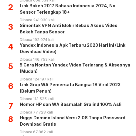
Dibaca 608.539 kali
2
Link Bokeh 2017 Bahasa Indonesia 2024, No
Sensor Terlengkap 18+
Dibaca 241.930 kali
3
Simontok VPN Anti Blokir Bebas Akses Video
Bokeh Tanpa Sensor
Dibaca 192.974 kali
4
Yandex Indonesia Apk Terbaru 2023 Hari Ini (Link
Download Video)
Dibaca 146.753 kali
5
5 Cara Nonton Yandex Video Terlarang & Aksesnya
(Mudah)
Dibaca 124.197 kali
6
Link Grup WA Pemersatu Bangsa 18 Viral 2023
(Belum Penuh)
Dibaca 113.525 kali
7
Nomor HP dan WA Basmalah Gralind 100% Asli
Dibaca 77.728 kali
8
Higgs Domino Island Versi 2.08 Tanpa Password
Download Gratis
Dibaca 67.862 kali