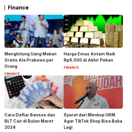
Finance
Menghitung Uang Makan
Harga Emas Antam Naik
Gratis Ala Prabowo per
Rp6.000 di Akhir Pekan
Orang
FINANCE
FINANCE
Cara Daftar Bansos dan
Syarat dari Menkop UKM
BLT Cair di Bulan Maret
Agar TikTok Shop Bisa Buka
2024
Lagi