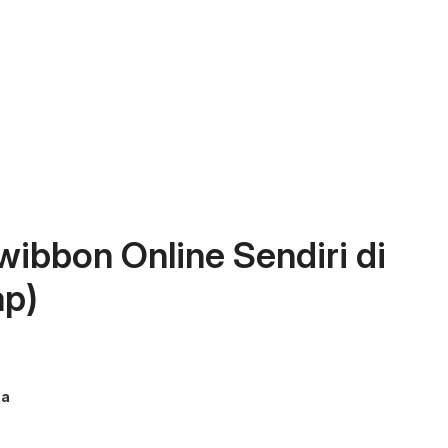
ibbon Online Sendiri di
ap)
ma