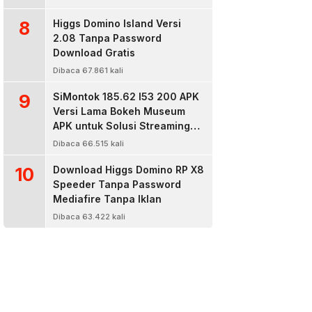
8
Higgs Domino Island Versi
2.08 Tanpa Password
Download Gratis
Dibaca 67.861 kali
9
SiMontok 185.62 l53 200 APK
Versi Lama Bokeh Museum
APK untuk Solusi Streaming
Video Bokeh Tanpa Batas
Dibaca 66.515 kali
10
Download Higgs Domino RP X8
Speeder Tanpa Password
Mediafire Tanpa Iklan
Dibaca 63.422 kali