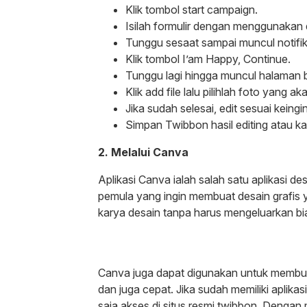
Klik tombol start campaign.
Isilah formulir dengan menggunakan 
Tunggu sesaat sampai muncul notifika
Klik tombol I’am Happy, Continue.
Tunggu lagi hingga muncul halaman b
Klik add file lalu pilihlah foto yang
Jika sudah selesai, edit sesuai keingi
Simpan Twibbon hasil editing atau k
2. Melalui Canva
Aplikasi Canva ialah salah satu aplikasi d
pemula yang ingin membuat desain grafis
karya desain tanpa harus mengeluarkan bia
Canva juga dapat digunakan untuk membua
dan juga cepat. Jika sudah memiliki aplik
saja akses di situs resmi twibbon. Denga