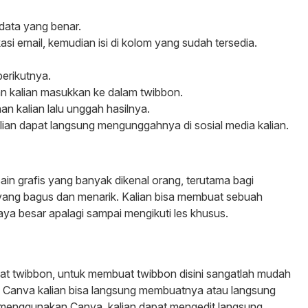
data yang benar.
si email, kemudian isi di kolom yang sudah tersedia.
erikutnya.
 akan kalian masukkan ke dalam twibbon.
nan kalian lalu unggah hasilnya.
alian dapat langsung mengunggahnya di sosial media kalian.
esain grafis yang banyak dikenal orang, terutama bagi
 yang bagus dan menarik. Kalian bisa membuat sebuah
ya besar apalagi sampai mengikuti les khusus.
t twibbon, untuk membuat twibbon disini sangatlah mudah
asi Canva kalian bisa langsung membuatnya atau langsung
n menggunakan Canva, kalian dapat mengedit langsung