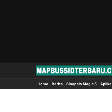
Map Bussid Terbaru
MapBussidTerbaru.com | Pusat Download 
Home
Berita
Sinopsis Magic 5
Aplika