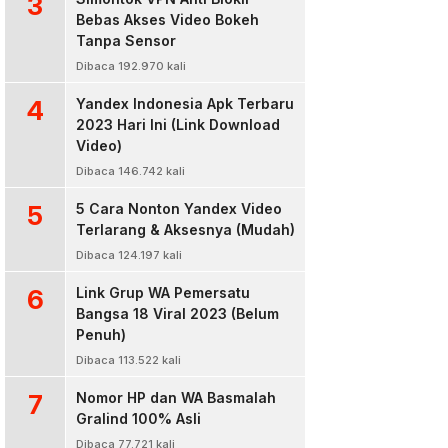
3
Bebas Akses Video Bokeh
Tanpa Sensor
Dibaca 192.970 kali
4
Yandex Indonesia Apk Terbaru
2023 Hari Ini (Link Download
Video)
Dibaca 146.742 kali
5
5 Cara Nonton Yandex Video
Terlarang & Aksesnya (Mudah)
Dibaca 124.197 kali
6
Link Grup WA Pemersatu
Bangsa 18 Viral 2023 (Belum
Penuh)
Dibaca 113.522 kali
7
Nomor HP dan WA Basmalah
Gralind 100% Asli
Dibaca 77.721 kali