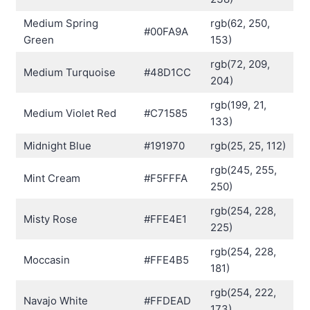
Medium Spring
rgb(62, 250,
#00FA9A
Green
153)
rgb(72, 209,
Medium Turquoise
#48D1CC
204)
rgb(199, 21,
Medium Violet Red
#C71585
133)
Midnight Blue
#191970
rgb(25, 25, 112)
rgb(245, 255,
Mint Cream
#F5FFFA
250)
rgb(254, 228,
Misty Rose
#FFE4E1
225)
rgb(254, 228,
Moccasin
#FFE4B5
181)
rgb(254, 222,
Navajo White
#FFDEAD
173)