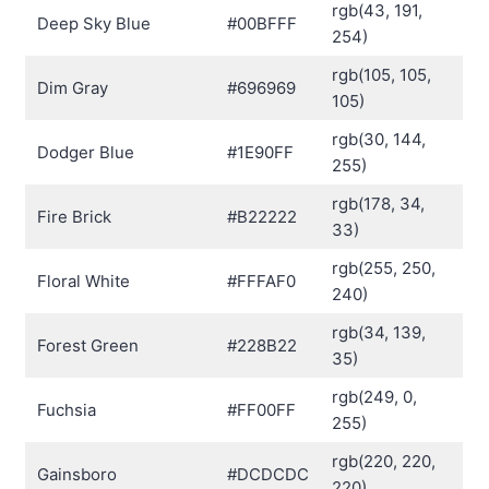
rgb(43, 191,
Deep Sky Blue
#00BFFF
254)
rgb(105, 105,
Dim Gray
#696969
105)
rgb(30, 144,
Dodger Blue
#1E90FF
255)
rgb(178, 34,
Fire Brick
#B22222
33)
rgb(255, 250,
Floral White
#FFFAF0
240)
rgb(34, 139,
Forest Green
#228B22
35)
rgb(249, 0,
Fuchsia
#FF00FF
255)
rgb(220, 220,
Gainsboro
#DCDCDC
220)