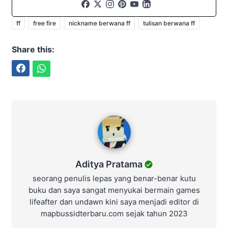
ff
free fire
nickname berwana ff
tulisan berwana ff
Share this:
Facebook
WhatsApp
Aditya Pratama
Aditya Pratama
seorang penulis lepas yang benar-benar kutu
buku dan saya sangat menyukai bermain games
lifeafter dan undawn kini saya menjadi editor di
mapbussidterbaru.com sejak tahun 2023