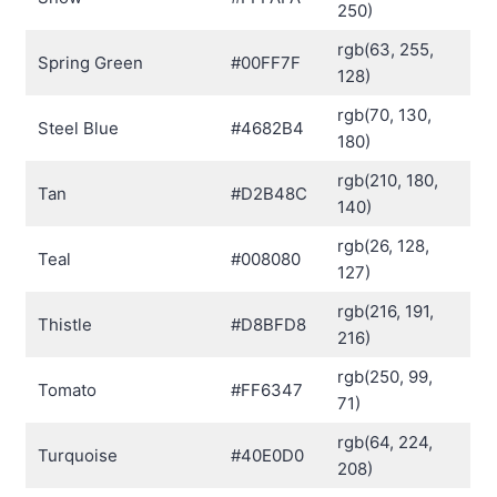
250)
rgb(63, 255,
Spring Green
#00FF7F
128)
rgb(70, 130,
Steel Blue
#4682B4
180)
rgb(210, 180,
Tan
#D2B48C
140)
rgb(26, 128,
Teal
#008080
127)
rgb(216, 191,
Thistle
#D8BFD8
216)
rgb(250, 99,
Tomato
#FF6347
71)
rgb(64, 224,
Turquoise
#40E0D0
208)