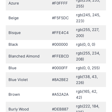
rgb(239, 255,
Azure
#F0FFFF
255)
rgb(245, 245,
Beige
#F5F5DC
223)
rgb(255, 227,
Bisque
#FFE4C4
200)
Black
#000000
rgb(0, 0, 0)
rgb(255, 234,
Blanched Almond
#FFEBCD
208)
Blue
#0000FF
rgb(0, 0, 255)
rgb(138, 43,
Blue Violet
#8A2BE2
226)
rgb(165, 42,
Brown
#A52A2A
42)
rgb(222, 184,
Burly Wood
#DEB887