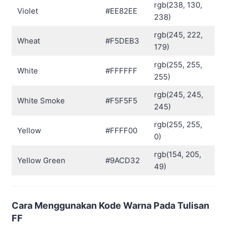
rgb(238, 130,
Violet
#EE82EE
238)
rgb(245, 222,
Wheat
#F5DEB3
179)
rgb(255, 255,
White
#FFFFFF
255)
rgb(245, 245,
White Smoke
#F5F5F5
245)
rgb(255, 255,
Yellow
#FFFF00
0)
rgb(154, 205,
Yellow Green
#9ACD32
49)
Cara Menggunakan Kode Warna Pada Tulisan
FF