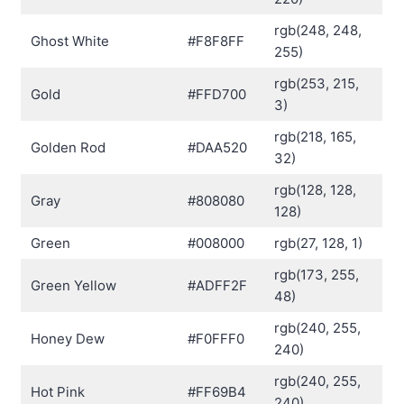
rgb(248, 248,
Ghost White
#F8F8FF
255)
rgb(253, 215,
Gold
#FFD700
3)
rgb(218, 165,
Golden Rod
#DAA520
32)
rgb(128, 128,
Gray
#808080
128)
Green
#008000
rgb(27, 128, 1)
rgb(173, 255,
Green Yellow
#ADFF2F
48)
rgb(240, 255,
Honey Dew
#F0FFF0
240)
rgb(240, 255,
Hot Pink
#FF69B4
240)