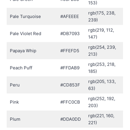
153)
rgb(175, 238,
Pale Turquoise
#AFEEEE
239)
rgb(219, 112,
Pale Violet Red
#DB7093
147)
rgb(254, 239,
Papaya Whip
#FFEFD5
213)
rgb(253, 218,
Peach Puff
#FFDAB9
185)
rgb(205, 133,
Peru
#CD853F
63)
rgb(252, 192,
Pink
#FFC0CB
203)
rgb(221, 160,
Plum
#DDA0DD
221)