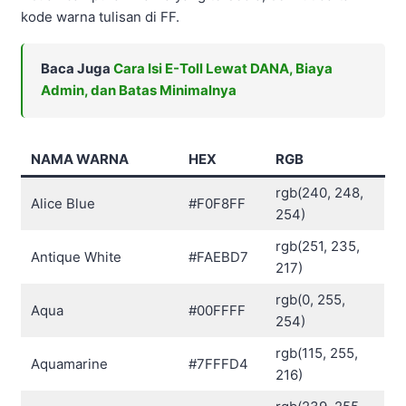
kode warna tulisan di FF.
Baca Juga
Cara Isi E-Toll Lewat DANA, Biaya
Admin, dan Batas Minimalnya
NAMA WARNA
HEX
RGB
rgb(240, 248,
Alice Blue
#F0F8FF
254)
rgb(251, 235,
Antique White
#FAEBD7
217)
rgb(0, 255,
Aqua
#00FFFF
254)
rgb(115, 255,
Aquamarine
#7FFFD4
216)