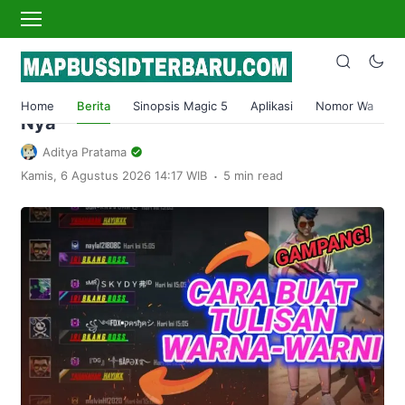
›
Home
Berita
Cara Membuat Nickname Tulisan
Berwarna Di FF dan Cara Menggunakan
Home
Berita
Sinopsis Magic 5
Aplikasi
Nomor Wa
S
Nya
Aditya Pratama
.
Kamis, 6 Agustus 2026 14:17 WIB
5 min read