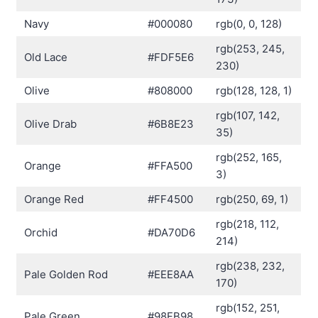
Navy
#000080
rgb(0, 0, 128)
rgb(253, 245,
Old Lace
#FDF5E6
230)
Olive
#808000
rgb(128, 128, 1)
rgb(107, 142,
Olive Drab
#6B8E23
35)
rgb(252, 165,
Orange
#FFA500
3)
Orange Red
#FF4500
rgb(250, 69, 1)
rgb(218, 112,
Orchid
#DA70D6
214)
rgb(238, 232,
Pale Golden Rod
#EEE8AA
170)
rgb(152, 251,
Pale Green
#98FB98