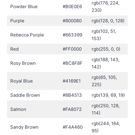
rgb(176, 224,
Powder Blue
#B0E0E6
230)
Purple
#800080
rgb(128, 0, 128)
rgb(102, 51,
Rebecca Purple
#663399
153)
Red
#FF0000
rgb(255, 0, 0)
rgb(188, 143,
Rosy Brown
#BC8F8F
142)
rgb(65, 105,
Royal Blue
#4169E1
225)
Saddle Brown
#8B4513
rgb(139, 69, 19)
rgb(250, 128,
Salmon
#FA8072
114)
rgb(244, 164,
Sandy Brown
#F4A460
95)