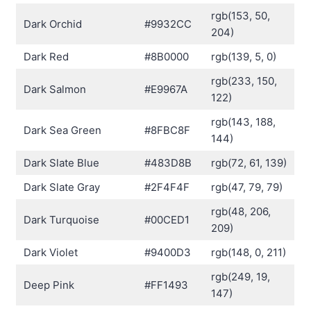
rgb(153, 50,
Dark Orchid
#9932CC
204)
Dark Red
#8B0000
rgb(139, 5, 0)
rgb(233, 150,
Dark Salmon
#E9967A
122)
rgb(143, 188,
Dark Sea Green
#8FBC8F
144)
Dark Slate Blue
#483D8B
rgb(72, 61, 139)
Dark Slate Gray
#2F4F4F
rgb(47, 79, 79)
rgb(48, 206,
Dark Turquoise
#00CED1
209)
Dark Violet
#9400D3
rgb(148, 0, 211)
rgb(249, 19,
Deep Pink
#FF1493
147)