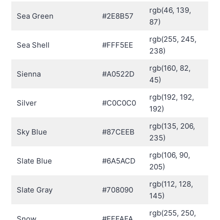
rgb(46, 139,
Sea Green
#2E8B57
87)
rgb(255, 245,
Sea Shell
#FFF5EE
238)
rgb(160, 82,
Sienna
#A0522D
45)
rgb(192, 192,
Silver
#C0C0C0
192)
rgb(135, 206,
Sky Blue
#87CEEB
235)
rgb(106, 90,
Slate Blue
#6A5ACD
205)
rgb(112, 128,
Slate Gray
#708090
145)
rgb(255, 250,
Snow
#FFFAFA