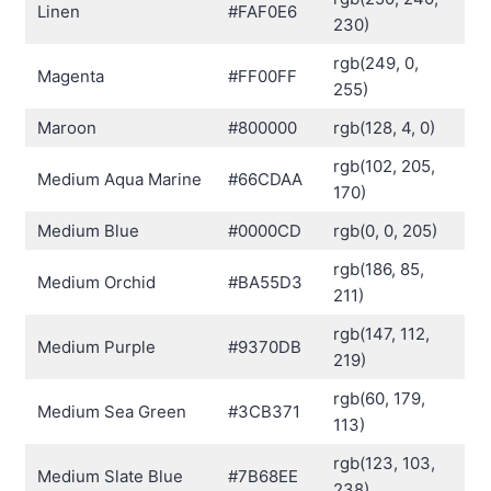
Linen
#FAF0E6
230)
rgb(249, 0,
Magenta
#FF00FF
255)
Maroon
#800000
rgb(128, 4, 0)
rgb(102, 205,
Medium Aqua Marine
#66CDAA
170)
Medium Blue
#0000CD
rgb(0, 0, 205)
rgb(186, 85,
Medium Orchid
#BA55D3
211)
rgb(147, 112,
Medium Purple
#9370DB
219)
rgb(60, 179,
Medium Sea Green
#3CB371
113)
rgb(123, 103,
Medium Slate Blue
#7B68EE
238)