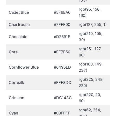
135)
rgb(95, 158,
Cadet Blue
#5F9EA0
160)
Chartreuse
#7FFF00
rgb(127, 255, 1)
rgb(210, 105,
Chocolate
#D2691E
30)
rgb(251, 127,
Coral
#FF7F50
80)
rgb(100, 149,
Cornflower Blue
#6495ED
237)
rgb(225, 248,
Cornsilk
#FFF8DC
220)
rgb(220, 20,
Crimson
#DC143C
60)
rgb(62, 254,
Cyan
#00FFFF