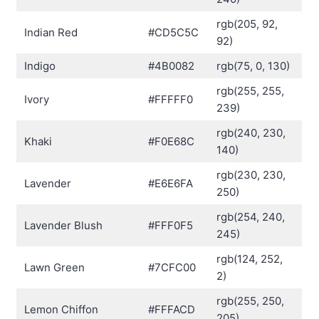
rgb(205, 92,
Indian Red
#CD5C5C
92)
Indigo
#4B0082
rgb(75, 0, 130)
rgb(255, 255,
Ivory
#FFFFF0
239)
rgb(240, 230,
Khaki
#F0E68C
140)
rgb(230, 230,
Lavender
#E6E6FA
250)
rgb(254, 240,
Lavender Blush
#FFF0F5
245)
rgb(124, 252,
Lawn Green
#7CFC00
2)
rgb(255, 250,
Lemon Chiffon
#FFFACD
205)