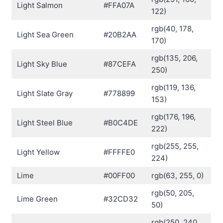
Light Salmon
#FFA07A
122)
rgb(40, 178,
Light Sea Green
#20B2AA
170)
rgb(135, 206,
Light Sky Blue
#87CEFA
250)
rgb(119, 136,
Light Slate Gray
#778899
153)
rgb(176, 196,
Light Steel Blue
#B0C4DE
222)
rgb(255, 255,
Light Yellow
#FFFFE0
224)
Lime
#00FF00
rgb(63, 255, 0)
rgb(50, 205,
Lime Green
#32CD32
50)
rgb(250, 240,