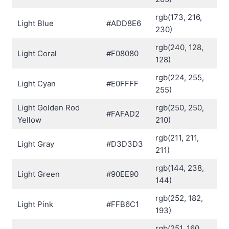
rgb(173, 216,
Light Blue
#ADD8E6
230)
rgb(240, 128,
Light Coral
#F08080
128)
rgb(224, 255,
Light Cyan
#E0FFFF
255)
Light Golden Rod
rgb(250, 250,
#FAFAD2
Yellow
210)
rgb(211, 211,
Light Gray
#D3D3D3
211)
rgb(144, 238,
Light Green
#90EE90
144)
rgb(252, 182,
Light Pink
#FFB6C1
193)
rgb(251, 160,