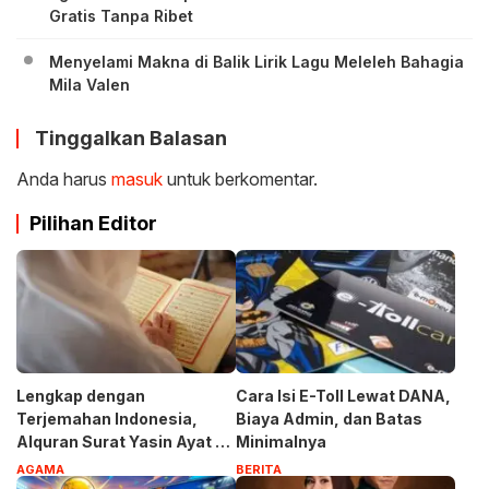
Gratis Tanpa Ribet
Menyelami Makna di Balik Lirik Lagu Meleleh Bahagia
Mila Valen
Tinggalkan Balasan
Anda harus
masuk
untuk berkomentar.
Pilihan Editor
Lengkap dengan
Cara Isi E-Toll Lewat DANA,
Terjemahan Indonesia,
Biaya Admin, dan Batas
Alquran Surat Yasin Ayat 1-
Minimalnya
83
AGAMA
BERITA