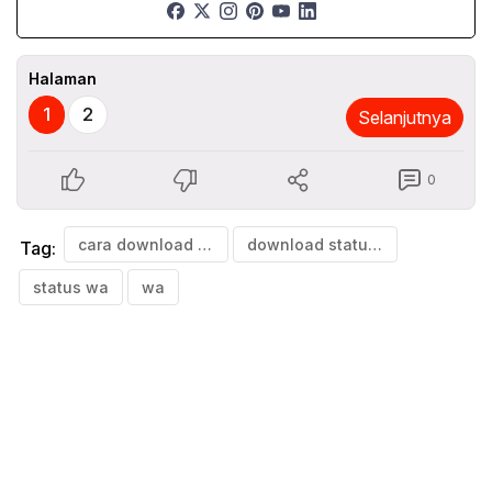
Halaman
1
2
Selanjutnya
0
cara download status wa
download status wa
Tag:
status wa
wa