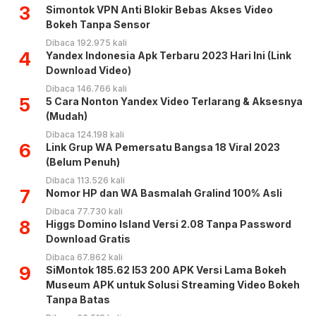
3
Simontok VPN Anti Blokir Bebas Akses Video
Bokeh Tanpa Sensor
Dibaca 192.975 kali
4
Yandex Indonesia Apk Terbaru 2023 Hari Ini (Link
Download Video)
Dibaca 146.766 kali
5
5 Cara Nonton Yandex Video Terlarang & Aksesnya
(Mudah)
Dibaca 124.198 kali
6
Link Grup WA Pemersatu Bangsa 18 Viral 2023
(Belum Penuh)
Dibaca 113.526 kali
7
Nomor HP dan WA Basmalah Gralind 100% Asli
Dibaca 77.730 kali
8
Higgs Domino Island Versi 2.08 Tanpa Password
Download Gratis
Dibaca 67.862 kali
9
SiMontok 185.62 l53 200 APK Versi Lama Bokeh
Museum APK untuk Solusi Streaming Video Bokeh
Tanpa Batas