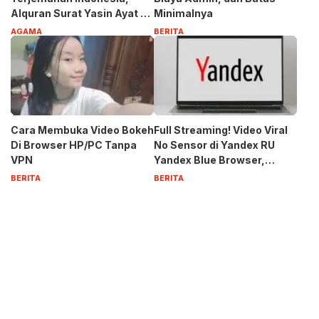
Alquran Surat Yasin Ayat 1-
Minimalnya
83
AGAMA
BERITA
Cara Membuka Video Bokeh
Full Streaming! Video Viral
Di Browser HP/PC Tanpa
No Sensor di Yandex RU
VPN
Yandex Blue Browser,
Privasi Aman Terbaru 2023
BERITA
BERITA