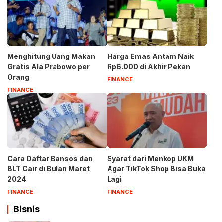
Menghitung Uang Makan
Harga Emas Antam Naik
Gratis Ala Prabowo per
Rp6.000 di Akhir Pekan
Orang
FINANCE
FINANCE
Cara Daftar Bansos dan
Syarat dari Menkop UKM
BLT Cair di Bulan Maret
Agar TikTok Shop Bisa Buka
2024
Lagi
FINANCE
FINANCE
Bisnis