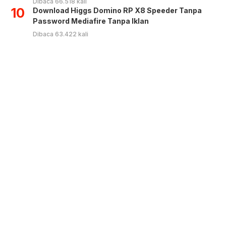
Dibaca 66.518 kali
10
Download Higgs Domino RP X8 Speeder Tanpa
Password Mediafire Tanpa Iklan
Dibaca 63.422 kali