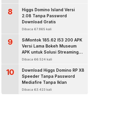
8
Higgs Domino Island Versi
2.08 Tanpa Password
Download Gratis
Dibaca 67.865 kali
9
SiMontok 185.62 l53 200 APK
Versi Lama Bokeh Museum
APK untuk Solusi Streaming
Video Bokeh Tanpa Batas
Dibaca 66.524 kali
10
Download Higgs Domino RP X8
Speeder Tanpa Password
Mediafire Tanpa Iklan
Dibaca 63.423 kali