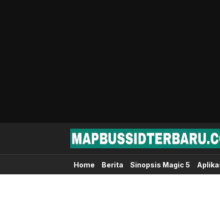
Map Bussid Terbaru
MapBussidTerbaru.com | Pusat Download 
Home
Berita
Sinopsis Magic 5
Aplika