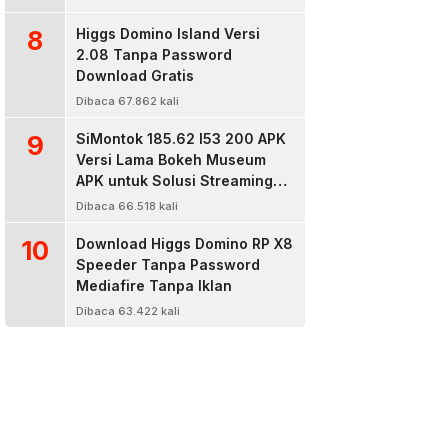
8
Higgs Domino Island Versi
2.08 Tanpa Password
Download Gratis
Dibaca 67.862 kali
9
SiMontok 185.62 l53 200 APK
Versi Lama Bokeh Museum
APK untuk Solusi Streaming
Video Bokeh Tanpa Batas
Dibaca 66.518 kali
10
Download Higgs Domino RP X8
Speeder Tanpa Password
Mediafire Tanpa Iklan
Dibaca 63.422 kali