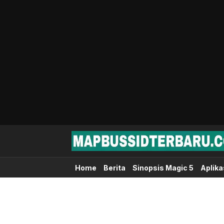
Map Bussid Terbaru
MapBussidTerbaru.com | Pusat Download 
Home
Berita
Sinopsis Magic 5
Aplika