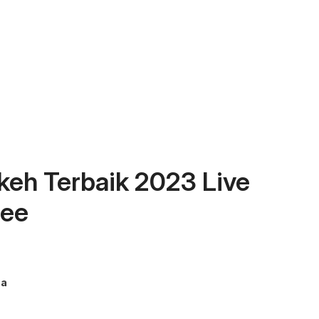
eh Terbaik 2023 Live
ree
ma