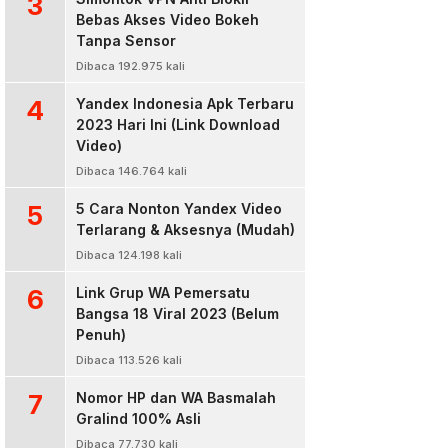
3
Bebas Akses Video Bokeh
Tanpa Sensor
Dibaca 192.975 kali
4
Yandex Indonesia Apk Terbaru
2023 Hari Ini (Link Download
Video)
Dibaca 146.764 kali
5
5 Cara Nonton Yandex Video
Terlarang & Aksesnya (Mudah)
Dibaca 124.198 kali
6
Link Grup WA Pemersatu
Bangsa 18 Viral 2023 (Belum
Penuh)
Dibaca 113.526 kali
7
Nomor HP dan WA Basmalah
Gralind 100% Asli
Dibaca 77.730 kali