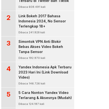
Terbaru di Twitter dan Tiktok
Dibaca 608.491 kali
2
Link Bokeh 2017 Bahasa
Indonesia 2024, No Sensor
Terlengkap 18+
Dibaca 241.928 kali
3
Simontok VPN Anti Blokir
Bebas Akses Video Bokeh
Tanpa Sensor
Dibaca 192.970 kali
4
Yandex Indonesia Apk Terbaru
2023 Hari Ini (Link Download
Video)
Dibaca 146.726 kali
5
5 Cara Nonton Yandex Video
Terlarang & Aksesnya (Mudah)
Dibaca 124.197 kali