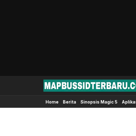
Map Bussid Terbaru
MapBussidTerbaru.com | Pusat Download 
Home
Berita
Sinopsis Magic 5
Aplika