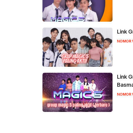
Link G
NOMOR 
Link G
Basma
NOMOR 