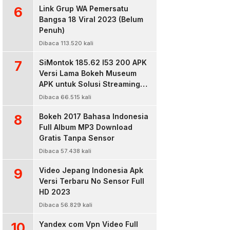
6
Link Grup WA Pemersatu
Bangsa 18 Viral 2023 (Belum
Penuh)
Dibaca 113.520 kali
7
SiMontok 185.62 l53 200 APK
Versi Lama Bokeh Museum
APK untuk Solusi Streaming
Video Bokeh Tanpa Batas
Dibaca 66.515 kali
8
Bokeh 2017 Bahasa Indonesia
Full Album MP3 Download
Gratis Tanpa Sensor
Dibaca 57.438 kali
9
Video Jepang Indonesia Apk
Versi Terbaru No Sensor Full
HD 2023
Dibaca 56.829 kali
10
Yandex com Vpn Video Full