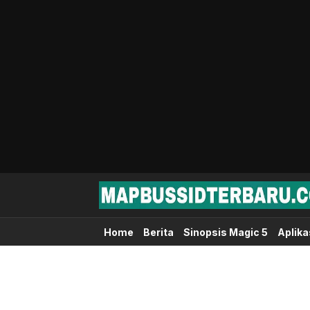
Map Bussid Terbaru
MapBussidTerbaru.com | Pusat Download 
Home
Berita
Sinopsis Magic 5
Aplika