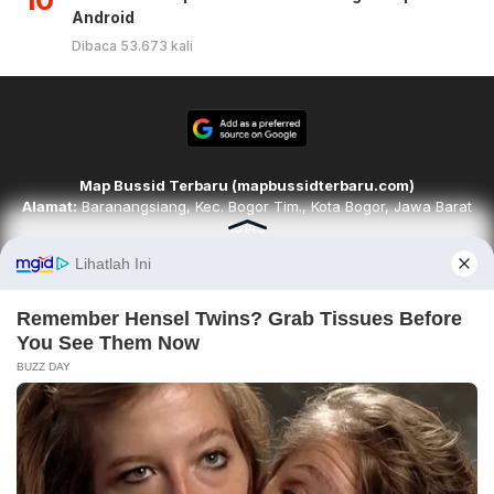
Android
Dibaca 53.673 kali
Map Bussid Terbaru (mapbussidterbaru.com)
Alamat:
Baranangsiang, Kec. Bogor Tim., Kota Bogor, Jawa Barat
16143
Email:
redaksi@mapbussidterbaru.com
Telepon
: 6283142498068
Ikuti kami di
Tim Redaksi
Kode Etik
Pedoman Media Siber
Karir
Disclaimer
Contact
About
Copyright © 2026. mapbussidterbaru.com. All rights reserved