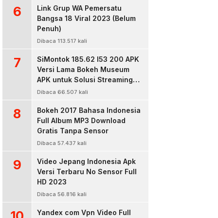
6
Link Grup WA Pemersatu
Bangsa 18 Viral 2023 (Belum
Penuh)
Dibaca 113.517 kali
7
SiMontok 185.62 l53 200 APK
Versi Lama Bokeh Museum
APK untuk Solusi Streaming
Video Bokeh Tanpa Batas
Dibaca 66.507 kali
8
Bokeh 2017 Bahasa Indonesia
Full Album MP3 Download
Gratis Tanpa Sensor
Dibaca 57.437 kali
9
Video Jepang Indonesia Apk
Versi Terbaru No Sensor Full
HD 2023
Dibaca 56.816 kali
10
Yandex com Vpn Video Full