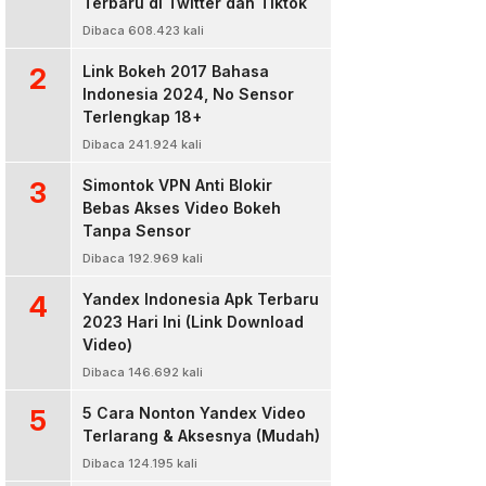
Terbaru di Twitter dan Tiktok
Dibaca 608.423 kali
2
Link Bokeh 2017 Bahasa
Indonesia 2024, No Sensor
Terlengkap 18+
Dibaca 241.924 kali
3
Simontok VPN Anti Blokir
Bebas Akses Video Bokeh
Tanpa Sensor
Dibaca 192.969 kali
4
Yandex Indonesia Apk Terbaru
2023 Hari Ini (Link Download
Video)
Dibaca 146.692 kali
5
5 Cara Nonton Yandex Video
Terlarang & Aksesnya (Mudah)
Dibaca 124.195 kali