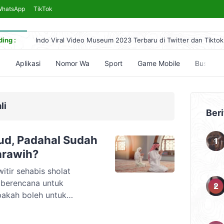
WhatsApp
TikTok
ing :
Indo Viral Video Museum 2023 Terbaru di Twitter dan Tiktok
Link Bokeh 2017 Bahasa Indonesia 2024, No Sensor Terleng
Simontok VPN Anti Blokir Bebas Akses Video Bokeh Tanpa 
5
Aplikasi
Nomor Wa
Sport
Game Mobile
Bussid
Yandex Indonesia Apk Terbaru 2023 Hari Ini (Link Download
5 Cara Nonton Yandex Video Terlarang & Aksesnya (Mudah)
li
Beri
ud, Padahal Sudah
arawih?
tir sehabis sholat
m berencana untuk
pakah boleh untuk
tir? Apakah harus kembali
dua kalinya? Ustaz