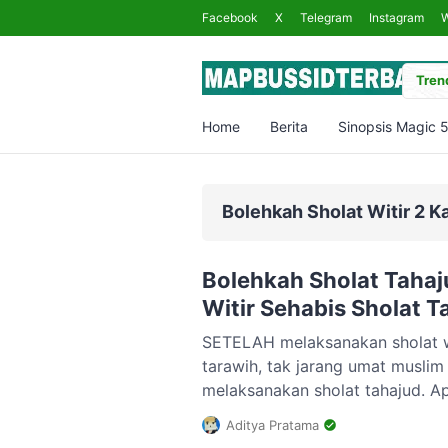
Facebook
X
Telegram
Instagram
Trend
Home
Berita
Sinopsis Magic 
Bolehkah Sholat Witir 2 Ka
Bolehkah Sholat Tahaj
Witir Sehabis Sholat T
SETELAH melaksanakan sholat wi
tarawih, tak jarang umat musli
melaksanakan sholat tahajud. A
dilakukan meski sudah sholat wi
Aditya Pratama
melakukan sholat witir untuk ke