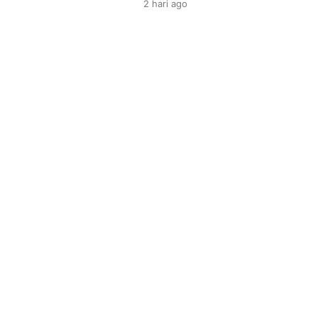
2 hari
ago
Muhammad Abduh Tuasikal menje
yang sudah melaksanakan Shola
dengan Sholat Witir tidak lagi m
kedua setelah melakukan Sholat