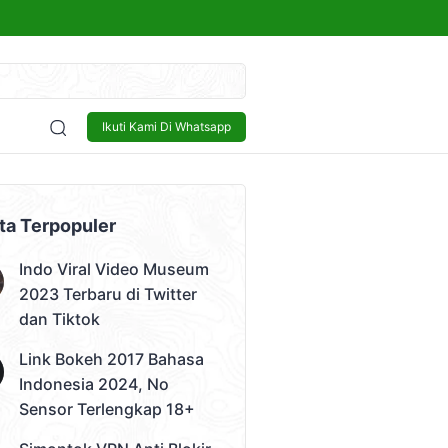
kap 18+
Sensor
Bisnis
Lowongan Kerja
Tech and Gadget
Ikuti Kami Di Whatsapp
 Video)
ta Terpopuler
Indo Viral Video Museum
2023 Terbaru di Twitter
dan Tiktok
Link Bokeh 2017 Bahasa
Indonesia 2024, No
Sensor Terlengkap 18+