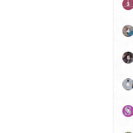
laskan yang jelas bagi
t Tarawih lalu menutupnya
elakukan Sholat Witir yang
 […]